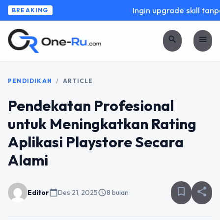
Ingin upgrade skill tanpa
BREAKING
search
menu
PENDIDIKAN
/
ARTICLE
Pendekatan Profesional
untuk Meningkatkan Rating
Aplikasi Playstore Secara
Alami
bookmark_border
share
Editor
calendar_today
Des 21, 2025
schedule
8 bulan