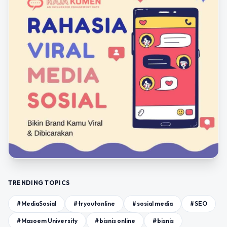
TRENDING TOPICS
#MediaSosial
#tryoutonline
#sosial media
#SEO
#Masoem University
#bisnis online
#bisnis