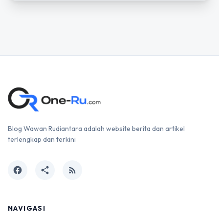
Blog Wawan Rudiantara adalah website berita dan artikel
terlengkap dan terkini
facebook
share
rss_feed
NAVIGASI