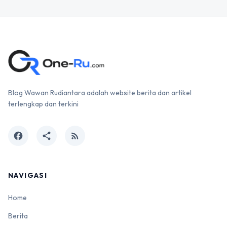
Blog Wawan Rudiantara adalah website berita dan artikel
terlengkap dan terkini
facebook
share
rss_feed
NAVIGASI
Home
Berita