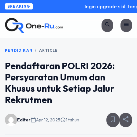
Ingin upgrade skill tanpa
BREAKING
search
menu
PENDIDIKAN
/
ARTICLE
Pendaftaran POLRI 2026:
Persyaratan Umum dan
Khusus untuk Setiap Jalur
Rekrutmen
bookmark_border
share
Editor
calendar_today
Apr 12, 2025
schedule
1 tahun