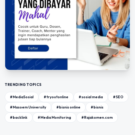
TRENDING TOPICS
#MediaSosial
#tryoutonline
#sosial media
#SEO
#Masoem University
#bisnis online
#bisnis
#backlink
#Media Monitoring
#Rajakomen.com