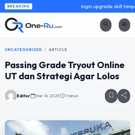
Ingin upgrade skill tanpa 
BREAKING
search
menu
UNCATEGORIZED
/
ARTICLE
Passing Grade Tryout Online
UT dan Strategi Agar Lolos
bookmark_border
share
Editor
calendar_today
Mar 14, 2025
schedule
1 tahun