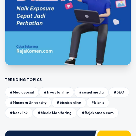
TRENDING TOPICS
#MediaSosial
#tryoutonline
#sosial media
#SEO
#Masoem University
#bisnis online
#bisnis
#backlink
#Media Monitoring
#Rajakomen.com