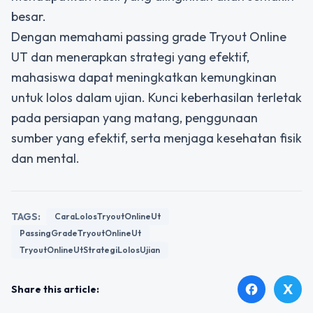
besar.
Dengan memahami passing grade Tryout Online
UT dan menerapkan strategi yang efektif,
mahasiswa dapat meningkatkan kemungkinan
untuk lolos dalam ujian. Kunci keberhasilan terletak
pada persiapan yang matang, penggunaan
sumber yang efektif, serta menjaga kesehatan fisik
dan mental.
TAGS:
CaraLolosTryoutOnlineUt
PassingGradeTryoutOnlineUt
TryoutOnlineUtStrategiLolosUjian
X
facebook
Share this article: