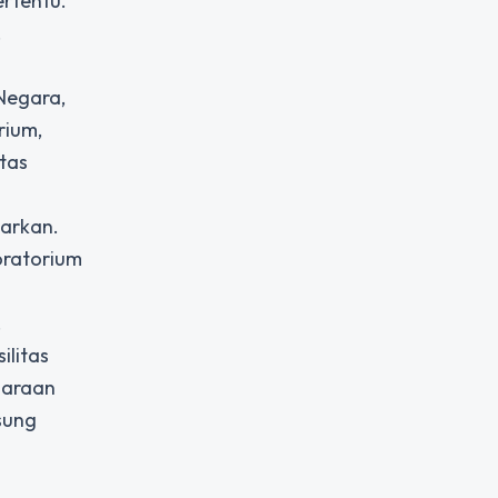
ertentu.
.
 Negara,
rium,
itas
warkan.
oratorium
.
ilitas
ndaraan
sung