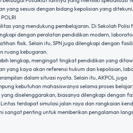
 berbagai Pusdiklat lainnya yang memiliki spesialisasi t
an yang sesuai dengan bidang kepolisian yang ditekuni
n POLRI
silitas yang mendukung pembelajaran. Di Sekolah Polisi
ilengkapi dengan peralatan pendidikan modern, laborato
tihan fisik. Selain itu, SPN juga dilengkapi dengan fasil
an ruang kebugaran.
lebih lengkap, mengingat tingkat pendidikan yang dita
n yang kaya akan referensi hukum dan kepolisian, lab
erampilan dalam situasi nyata. Selain itu, AKPOL juga
pung kebutuhan mahasiswanya selama proses belajar
n yang diselenggarakan, biasanya dilengkapi dengan fas
lu Lintas terdapat simulasi jalan raya dan rangkaian ke
 ini sangat penting untuk memberikan pengalaman lang