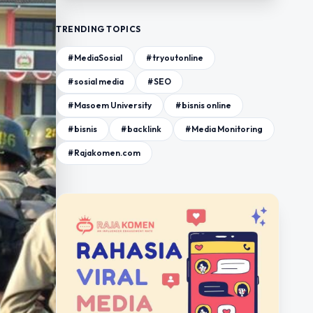
TRENDING TOPICS
#MediaSosial
#tryoutonline
#sosial media
#SEO
#Masoem University
#bisnis online
#bisnis
#backlink
#Media Monitoring
#Rajakomen.com