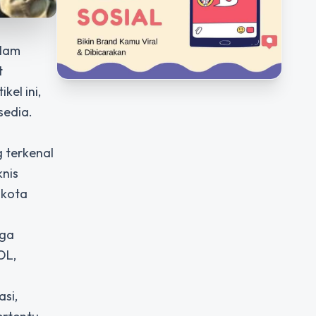
alam
t
kel ini,
sedia.
g terkenal
knis
 kota
aga
OL,
asi,