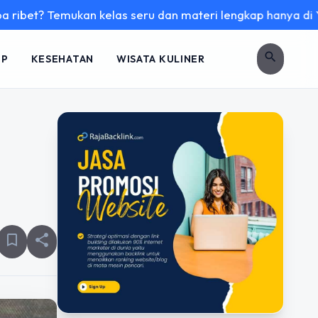
mukan kelas seru dan materi lengkap hanya di YukBelajar.com
search
UP
KESEHATAN
WISATA KULINER
bookmark_border
share