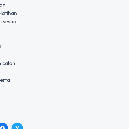
han
latihan
i sesuai
t
n calon
serta
X
facebook