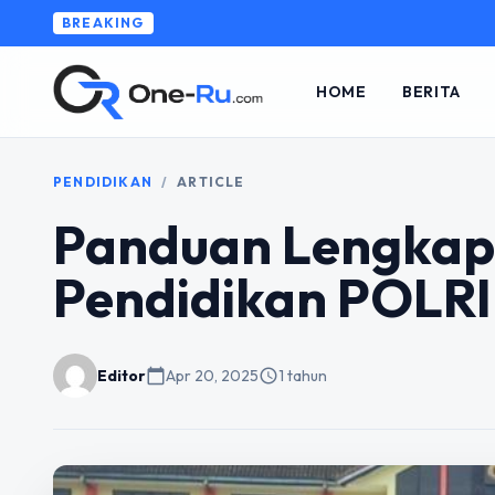
BREAKING
HOME
BERITA
PENDIDIKAN
/
ARTICLE
Panduan Lengkap 
Pendidikan POLRI 
Editor
calendar_today
Apr 20, 2025
schedule
1 tahun