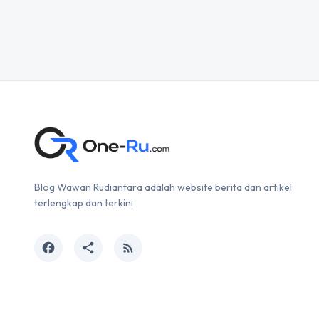
Blog Wawan Rudiantara adalah website berita dan artikel
terlengkap dan terkini
facebook
share
rss_feed