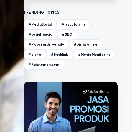
TRENDING TOPICS
#MediaSosial
#tryoutonline
#sosial media
#SEO
#Masoem University
#bisnis online
#bisnis
#backlink
#Media Monitoring
#Rajakomen.com