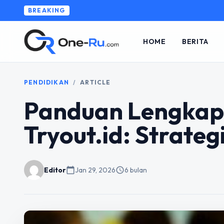
BREAKING
HOME
BERITA
PENDIDIKAN
/
ARTICLE
Panduan Lengkap 
Tryout.id: Strate
Editor
calendar_today
Jan 29, 2026
schedule
6 bulan