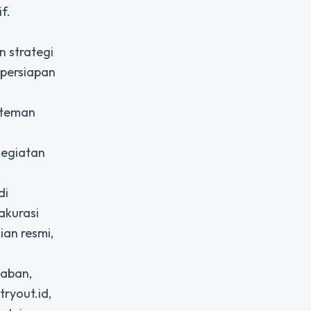
f.
n strategi
 persiapan
n teman
kegiatan
di
akurasi
ian resmi,
waban,
tryout.id
,