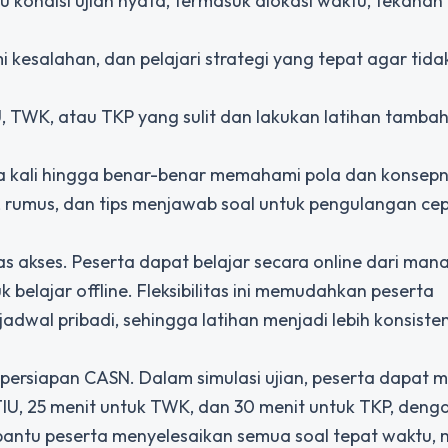
ru kondisi ujian nyata, termasuk alokasi waktu, tekanan
i kesalahan, dan pelajari strategi yang tepat agar tida
U, TWK, atau TKP yang sulit dan lakukan latihan tamba
apa kali hingga benar-benar memahami pola dan konsep
, rumus, dan tips menjawab soal untuk pengulangan ce
tas akses. Peserta dapat belajar secara online dari mana
lajar offline. Fleksibilitas ini memudahkan peserta
dwal pribadi, sehingga latihan menjadi lebih konsiste
persiapan CASN. Dalam simulasi ujian, peserta dapat 
TIU, 25 menit untuk TWK, dan 30 menit untuk TKP, denga
bantu peserta menyelesaikan semua soal tepat waktu,