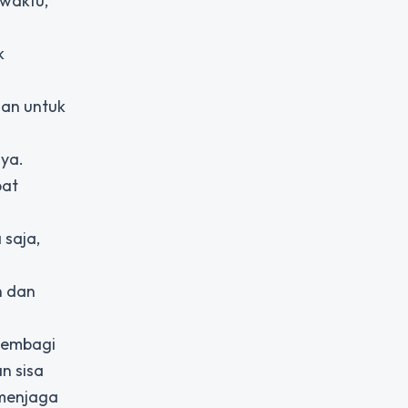
 waktu,
k
han untuk
nya.
pat
 saja,
n dan
membagi
n sisa
 menjaga