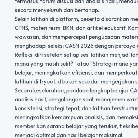
termasuk forum diskusi dan analisis hasil, men
secara menyeluruh dan bertahap.
Selain latihan di platform, peserta disarankan 
CPNS, materi resmi BKN, dan artikel edukatif. 
wawasan, dan mempercepat penguasaan materi. S
menghadapi
seleksi CASN
2026 dengan percaya d
Refleksi diri setelah setiap sesi latihan menjadi
mana yang masih sulit?” atau “Strategi mana ya
belajar, meningkatkan efisiensi, dan memperkuat
latihan di tryout.id bukan sekadar mengerjakan s
Secara keseluruhan, panduan lengkap belajar CASN
analisis hasil, pengulangan soal, manajemen wakt
konsistensi, strategi tepat, dan latihan terstruk
meningkatkan kemampuan analisis, dan memaksima
memberikan sarana belajar yang terukur, fleksi
menjadi optimal dan hasil belajar maksimal.