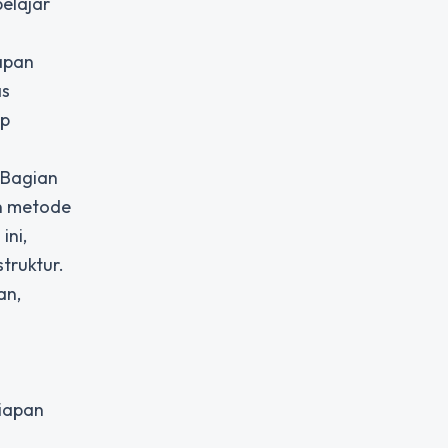
elajar
iapan
as
ap
 “Bagian
an metode
ini,
truktur.
an,
siapan