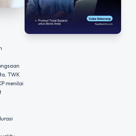
n
bangsaan
ata. TWK
KP menilai
t
durasi