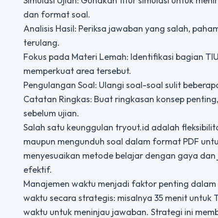
Simulasi Ujian: Gunakan fitur simulasi untuk meni
dan format soal.
Analisis Hasil: Periksa jawaban yang salah, paham
terulang.
Fokus pada Materi Lemah: Identifikasi bagian TI
memperkuat area tersebut.
Pengulangan Soal: Ulangi soal-soal sulit beber
Catatan Ringkas: Buat ringkasan konsep penting
sebelum ujian.
Salah satu keunggulan tryout.id adalah fleksibili
maupun mengunduh soal dalam format PDF untuk be
menyesuaikan metode belajar dengan gaya dan ja
efektif.
Manajemen waktu menjadi faktor penting dalam 
waktu secara strategis: misalnya 35 menit untuk 
waktu untuk meninjau jawaban. Strategi ini mem