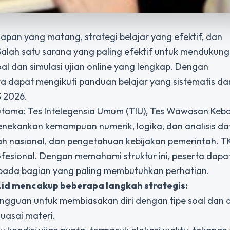
pan yang matang, strategi belajar yang efektif, dan
alah satu sarana yang paling efektif untuk mendukung
soal dan simulasi ujian online yang lengkap. Dengan
a dapat mengikuti panduan belajar yang sistematis da
S
2026.
en utama: Tes Intelegensia Umum (TIU), Tes Wawasan Ke
 menekankan kemampuan numerik, logika, dan analisis d
ah nasional, dan pengetahuan kebijakan pemerintah. T
rofesional. Dengan memahami struktur ini, peserta dapa
 pada bagian yang paling membutuhkan perhatian.
.id mencakup beberapa langkah strategis:
mingguan untuk membiasakan diri dengan tipe soal dan 
uasai materi.