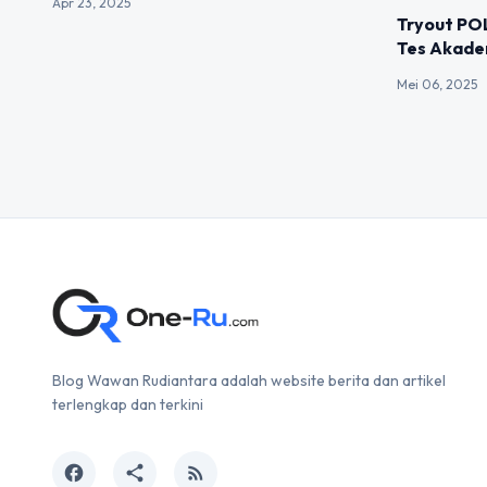
Apr 23, 2025
Tryout POL
Tes Akadem
Mei 06, 2025
Blog Wawan Rudiantara adalah website berita dan artikel
terlengkap dan terkini
facebook
share
rss_feed