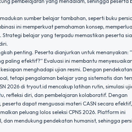
dukung pembelajaran yang mendalam, sehingga peserta b
memadukan sumber belajar tambahan, seperti buku pers
Kombinasi ini memperkuat pemahaman konsep, memperlu
trategi belajar yang terpadu memastikan peserta si
iri.
 langkah penting. Peserta dianjurkan untuk menanyakan:
ng paling efektif?” Evaluasi ini membantu menyesuaik
 kesiapan menghadapi ujian resmi. Dengan pendekatan 
oal, tetapi pengalaman belajar yang sistematis dan ters
 2026 di tryout.id mencakup latihan rutin, simulasi uji
u, refleksi diri, dan pembelajaran kolaboratif. Dengan
tur, peserta dapat menguasai materi CASN secara efektif,
lkan peluang lolos seleksi CPNS 2026. Platform ini
bel, dan mendukung pendekatan humanist, sehingga per