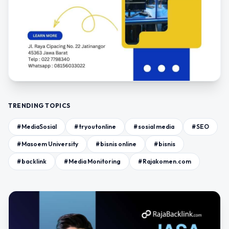
TRENDING TOPICS
#MediaSosial
#tryoutonline
#sosial media
#SEO
#Masoem University
#bisnis online
#bisnis
#backlink
#Media Monitoring
#Rajakomen.com