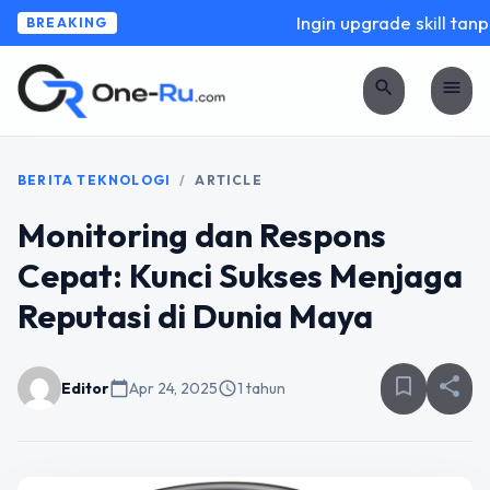
Ingin upgrade skill tanpa
BREAKING
search
menu
BERITA TEKNOLOGI
/
ARTICLE
Monitoring dan Respons
Cepat: Kunci Sukses Menjaga
Reputasi di Dunia Maya
bookmark_border
share
Editor
calendar_today
Apr 24, 2025
schedule
1 tahun