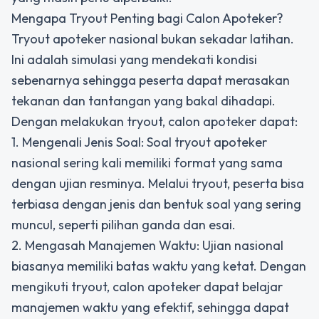
Mengapa Tryout Penting bagi Calon Apoteker?
Tryout apoteker nasional bukan sekadar latihan.
Ini adalah simulasi yang mendekati kondisi
sebenarnya sehingga peserta dapat merasakan
tekanan dan tantangan yang bakal dihadapi.
Dengan melakukan tryout, calon apoteker dapat:
1. Mengenali Jenis Soal: Soal tryout apoteker
nasional sering kali memiliki format yang sama
dengan ujian resminya. Melalui tryout, peserta bisa
terbiasa dengan jenis dan bentuk soal yang sering
muncul, seperti pilihan ganda dan esai.
2. Mengasah Manajemen Waktu: Ujian nasional
biasanya memiliki batas waktu yang ketat. Dengan
mengikuti tryout, calon apoteker dapat belajar
manajemen waktu yang efektif, sehingga dapat