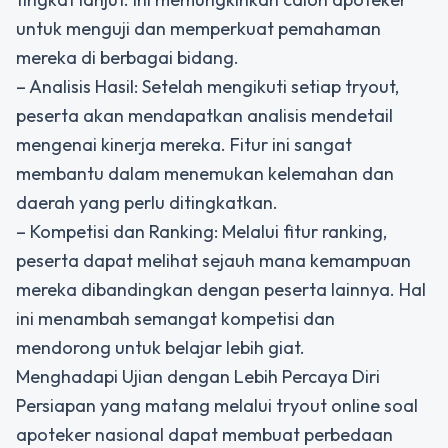
untuk menguji dan memperkuat pemahaman
mereka di berbagai bidang.
– Analisis Hasil: Setelah mengikuti setiap tryout,
peserta akan mendapatkan analisis mendetail
mengenai kinerja mereka. Fitur ini sangat
membantu dalam menemukan kelemahan dan
daerah yang perlu ditingkatkan.
– Kompetisi dan Ranking: Melalui fitur ranking,
peserta dapat melihat sejauh mana kemampuan
mereka dibandingkan dengan peserta lainnya. Hal
ini menambah semangat kompetisi dan
mendorong untuk belajar lebih giat.
Menghadapi Ujian dengan Lebih Percaya Diri
Persiapan yang matang melalui tryout online soal
apoteker nasional dapat membuat perbedaan