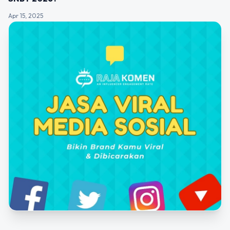
Apr 15, 2025