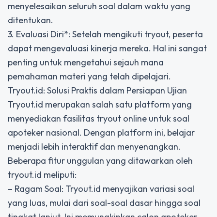
menyelesaikan seluruh soal dalam waktu yang
ditentukan.
3. Evaluasi Diri*: Setelah mengikuti tryout, peserta
dapat mengevaluasi kinerja mereka. Hal ini sangat
penting untuk mengetahui sejauh mana
pemahaman materi yang telah dipelajari.
Tryout.id: Solusi Praktis dalam Persiapan Ujian
Tryout.id merupakan salah satu platform yang
menyediakan fasilitas tryout online untuk soal
apoteker nasional. Dengan platform ini, belajar
menjadi lebih interaktif dan menyenangkan.
Beberapa fitur unggulan yang ditawarkan oleh
tryout.id meliputi:
– Ragam Soal: Tryout.id menyajikan variasi soal
yang luas, mulai dari soal-soal dasar hingga soal
tingkat lanjut. Ini memungkinkan calon apoteker