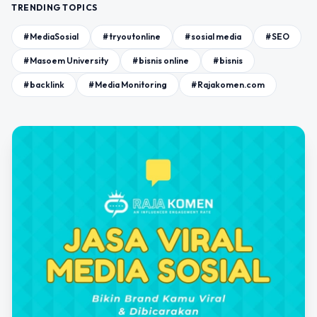
TRENDING TOPICS
#MediaSosial
#tryoutonline
#sosial media
#SEO
#Masoem University
#bisnis online
#bisnis
#backlink
#Media Monitoring
#Rajakomen.com