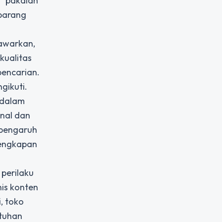
u "pakaian
 barang
tawarkan,
kualitas
pencarian.
gikuti.
 dalam
nal dan
 pengaruh
lengkapan
perilaku
nis konten
, toko
utuhan