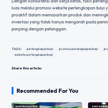
Dengan konsistensi dan kerja keras, toko perle
luas melalui promosi website perlengkapan bayi 
proaktif dalam memasarkan produk dan meningka
investasi yang tidak hanya mengarah pada peni
panjang dengan pelanggan.
TAGS:
perlengkapan bayi
promosi perlengkapan bayi
pr
website perlengkapan bayi
Share this article:
Recommended For You
ILMU MARKETING
ILMU MARKE