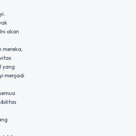
yi.
yak
Ini akan
n mereka,
vitas
l yang
yi menjadi
 semua
bilitas
ang