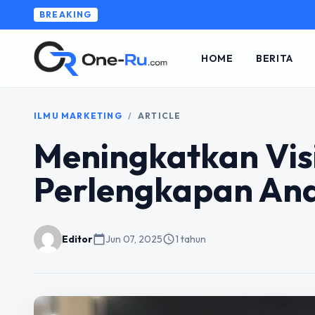
BREAKING
HOME
BERITA
ILMU MARKETING
/
ARTICLE
Meningkatkan Visi
Perlengkapan Ana
Editor
calendar_today
Jun 07, 2025
schedule
1 tahun