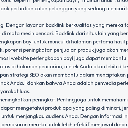
a kunci seperti "perlengkapan bayi", "mainan anak", ata
narik perhatian calon pelanggan yang sedang mencari
ing. Dengan layanan backlink berkualitas yang mereka 
di mata mesin pencari. Backlink dari situs lain yang ber
engkapan bayi untuk muncul di halaman pertama hasil 
ik, potensi peningkatan penjualan produk juga akan men
mosi website perlengkapan bayi
juga dapat membantu
tas di halaman pencarian, merek Anda akan lebih dike
rapan strategi SEO akan membantu dalam menciptakan
n anak Anda. Iklankan bahwa Anda adalah penyedia per
yarakat luas.
eningkatkan peringkat. Penting juga untuk memahami 
 dapat mengetahui produk apa yang paling diminati, je
k untuk menjangkau audiens Anda. Dengan informasi ini
 pemasaran mereka untuk lebih efektif menjawab keb