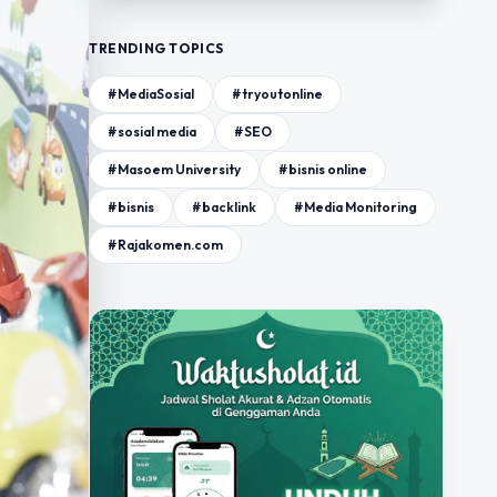
TRENDING TOPICS
#MediaSosial
#tryoutonline
#sosial media
#SEO
#Masoem University
#bisnis online
#bisnis
#backlink
#Media Monitoring
#Rajakomen.com