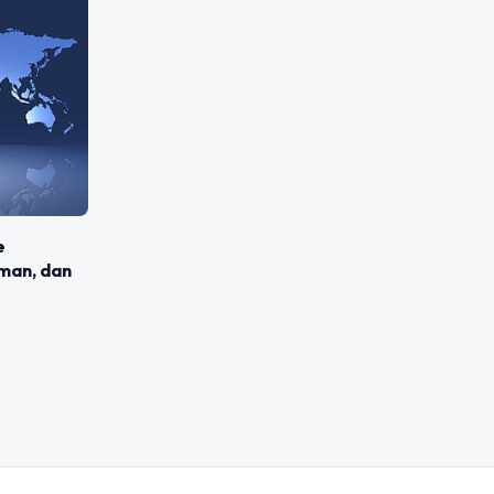
e
man, dan