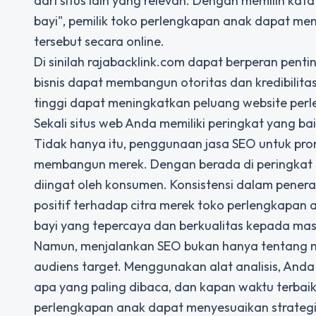
dari situs lain yang relevan. Dengan memilih kat
bayi", pemilik toko perlengkapan anak dapat me
tersebut secara online.
Di sinilah rajabacklink.com dapat berperan pent
bisnis dapat membangun otoritas dan kredibilitas 
tinggi dapat meningkatkan peluang website perl
Sekali situs web Anda memiliki peringkat yang ba
Tidak hanya itu, penggunaan jasa SEO untuk
pro
membangun merek. Dengan berada di peringkat a
diingat oleh konsumen. Konsistensi dalam pene
positif terhadap citra merek toko perlengkapa
bayi yang tepercaya dan berkualitas kepada mas
Namun, menjalankan SEO bukan hanya tentang m
audiens target. Menggunakan alat analisis, Anda
apa yang paling dibaca, dan kapan waktu terbai
perlengkapan anak dapat menyesuaikan strategi