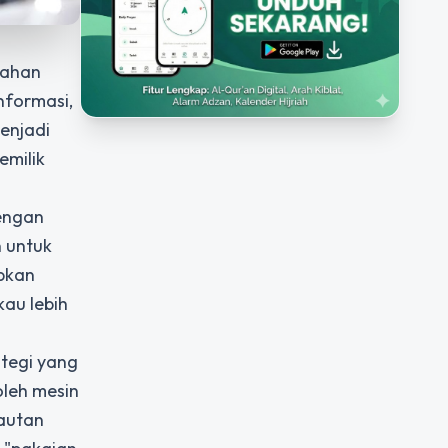
bahan
nformasi,
enjadi
emilik
engan
n untuk
apkan
au lebih
tegi yang
oleh mesin
tautan