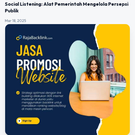
Social Listening: Alat Pemerintah Mengelola Persepsi
Publik
Mar 18, 2025