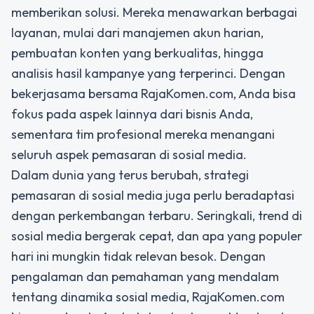
memberikan solusi. Mereka menawarkan berbagai
layanan, mulai dari manajemen akun harian,
pembuatan konten yang berkualitas, hingga
analisis hasil kampanye yang terperinci. Dengan
bekerjasama bersama RajaKomen.com, Anda bisa
fokus pada aspek lainnya dari bisnis Anda,
sementara tim profesional mereka menangani
seluruh aspek pemasaran di sosial media.
Dalam dunia yang terus berubah, strategi
pemasaran di sosial media juga perlu beradaptasi
dengan perkembangan terbaru. Seringkali, trend di
sosial media bergerak cepat, dan apa yang populer
hari ini mungkin tidak relevan besok. Dengan
pengalaman dan pemahaman yang mendalam
tentang dinamika sosial media, RajaKomen.com