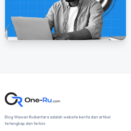
Blog Wawan Rudiantara adalah website berita dan artikel
terlengkap dan terkini