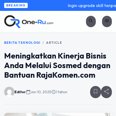
Ingin upgrade skill tanpa 
BREAKING
search
menu
BERITA TEKNOLOGI
/
ARTICLE
Meningkatkan Kinerja Bisnis
Anda Melalui Sosmed dengan
Bantuan RajaKomen.com
bookmark_border
share
Editor
calendar_today
Jun 10, 2025
schedule
1 tahun