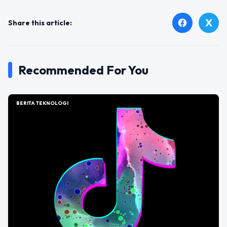
X
facebook
Share this article:
Recommended For You
BERITA TEKNOLOGI