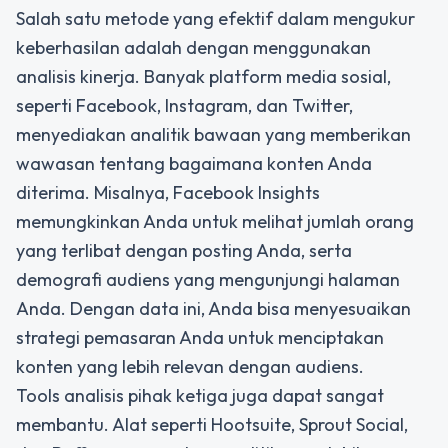
Salah satu metode yang efektif dalam mengukur
keberhasilan adalah dengan menggunakan
analisis kinerja. Banyak platform media sosial,
seperti Facebook, Instagram, dan Twitter,
menyediakan analitik bawaan yang memberikan
wawasan tentang bagaimana konten Anda
diterima. Misalnya, Facebook Insights
memungkinkan Anda untuk melihat jumlah orang
yang terlibat dengan posting Anda, serta
demografi audiens yang mengunjungi halaman
Anda. Dengan data ini, Anda bisa menyesuaikan
strategi pemasaran Anda untuk menciptakan
konten yang lebih relevan dengan audiens.
Tools analisis pihak ketiga juga dapat sangat
membantu. Alat seperti Hootsuite, Sprout Social,