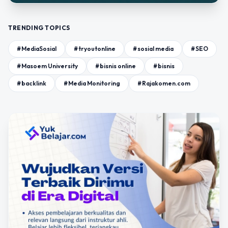
TRENDING TOPICS
#MediaSosial
#tryoutonline
#sosial media
#SEO
#Masoem University
#bisnis online
#bisnis
#backlink
#Media Monitoring
#Rajakomen.com