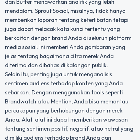
dan Buffer menawarkan analitik yang lebih
mendalam. Sprout Social, misalnya, tidak hanya
memberikan laporan tentang keterlibatan tetapi
juga dapat melacak kata kunci tertentu yang
berkaitan dengan brand Anda di seluruh platform
media sosial. Ini memberi Anda gambaran yang
jelas tentang bagaimana citra merek Anda
diterima dan dibahas di kalangan publik.
Selain itu, penting juga untuk menganalisis
sentimen audiens terhadap konten yang Anda
sebarkan. Dengan menggunakan tools seperti
Brandwatch atau Mention, Anda bisa memantau
percakapan yang berhubungan dengan merek
Anda. Alat-alat ini dapat memberikan wawasan
tentang sentimen positif, negatif, atau netral yang
dimiliki audiens terhadap brand Anda dan