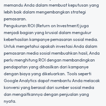
memandu Anda dalam membuat keputusan yang
lebih baik dalam mengembangkan strategi
pemasaran.
Pengukuran ROI (Return on Investment) juga
menjadi bagian yang krusial dalam mengukur
keberhasilan kampanye pemasaran sosial media.
Untuk mengetahui apakah investasi Anda dalam
pemasaran media sosial membuahkan hasil, Anda
perlu menghitung ROI dengan membandingkan
pendapatan yang dihasilkan dari kampanye
dengan biaya yang dikeluarkan. Tools seperti
Google Analytics dapat membantu Anda melacak
konversi yang berasal dari sumber sosial media
dan mengaitkannya dengan penjualan yang
nyata.