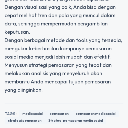
Dengan visualisasi yang baik, Anda bisa dengan
cepat melihat tren dan pola yang muncul dalam
data, sehingga mempermudah pengambilan
keputusan.
Dengan berbagai metode dan tools yang tersedia,
mengukur keberhasilan kampanye pemasaran
sosial media menjadi lebih mudah dan efektif.
Menyusun strategi pemasaran yang tepat dan
melakukan analisis yang menyeluruh akan
membantu Anda mencapai tujuan pemasaran
yang diinginkan.
TAGS:
media sosial
pemasaran
pemasaran media sosial
strategi pemasaran
Strategi pemasaran media sosial