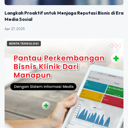
Langkah Proaktif untuk Menjaga Reputasi Bisnis di Era
Media Sosial
Apr 27, 2025
BERITA TEKNOLOGI