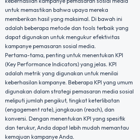
keberhasilan kampanye pemasaran sosial media
untuk memastikan bahwa upaya mereka
memberikan hasil yang maksimal. Di bawah ini
adalah beberapa metode dan tools terbaik yang
dapat digunakan untuk mengukur efektivitas
kampanye pemasaran sosial media.
Pertama-tama, penting untuk menentukan KPI
(Key Performance Indicators) yang jelas. KPI
adalah metrik yang digunakan untuk menilai
keberhasilan kampanye. Beberapa KPI yang umum
digunakan dalam
strategi pemasaran media sosial
meliputi jumlah pengikut, tingkat keterlibatan
(engagement rate), jangkauan (reach), dan
konversi. Dengan menentukan KPI yang spesifik
dan terukur, Anda dapat lebih mudah memantau
kemajuan kampanye Anda.