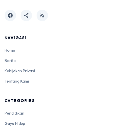
facebook
share
rss_feed
NAVIGASI
Home
Berita
Kebijakan Privasi
Tentang Kami
CATEGORIES
Pendidikan
Gaya Hidup