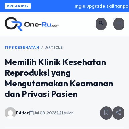
Ingin upgrade skill tanpa r
BREAKING
search
menu
TIPS KESEHATAN
/
ARTICLE
Memilih Klinik Kesehatan
Reproduksi yang
Mengutamakan Keamanan
dan Privasi Pasien
bookmark_border
share
Editor
calendar_today
Jul 08, 2026
schedule
1 bulan