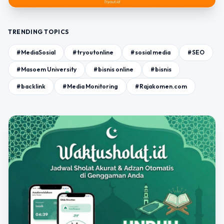
TRENDING TOPICS
#MediaSosial
#tryoutonline
#sosial media
#SEO
#Masoem University
#bisnis online
#bisnis
#backlink
#Media Monitoring
#Rajakomen.com