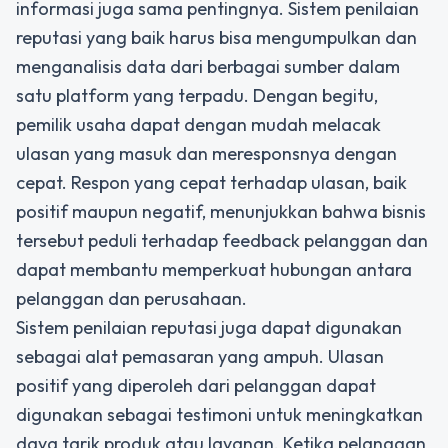
informasi juga sama pentingnya. Sistem penilaian
reputasi yang baik harus bisa mengumpulkan dan
menganalisis data dari berbagai sumber dalam
satu platform yang terpadu. Dengan begitu,
pemilik usaha dapat dengan mudah melacak
ulasan yang masuk dan meresponsnya dengan
cepat. Respon yang cepat terhadap ulasan, baik
positif maupun negatif, menunjukkan bahwa bisnis
tersebut peduli terhadap feedback pelanggan dan
dapat membantu memperkuat hubungan antara
pelanggan dan perusahaan.
Sistem penilaian reputasi juga dapat digunakan
sebagai alat pemasaran yang ampuh. Ulasan
positif yang diperoleh dari pelanggan dapat
digunakan sebagai testimoni untuk meningkatkan
daya tarik produk atau layanan. Ketika pelanggan