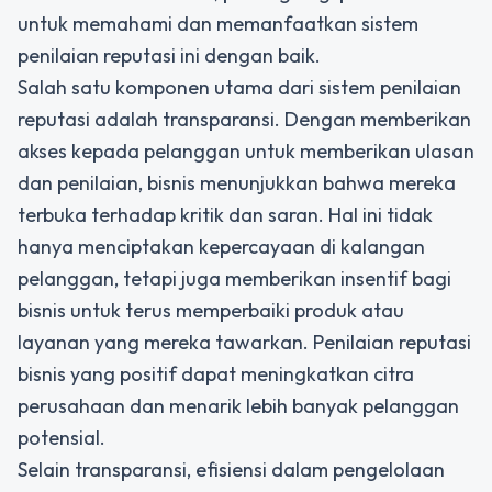
untuk memahami dan memanfaatkan sistem
penilaian reputasi ini dengan baik.
Salah satu komponen utama dari sistem penilaian
reputasi adalah transparansi. Dengan memberikan
akses kepada pelanggan untuk memberikan ulasan
dan penilaian, bisnis menunjukkan bahwa mereka
terbuka terhadap kritik dan saran. Hal ini tidak
hanya menciptakan kepercayaan di kalangan
pelanggan, tetapi juga memberikan insentif bagi
bisnis untuk terus memperbaiki produk atau
layanan yang mereka tawarkan. Penilaian reputasi
bisnis yang positif dapat meningkatkan citra
perusahaan dan menarik lebih banyak pelanggan
potensial.
Selain transparansi, efisiensi dalam pengelolaan