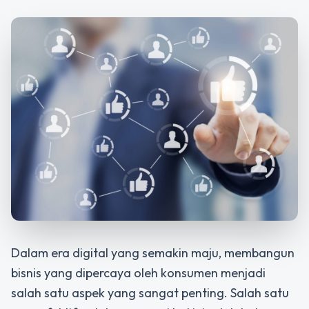
Dalam era digital yang semakin maju, membangun
bisnis yang dipercaya oleh konsumen menjadi
salah satu aspek yang sangat penting. Salah satu