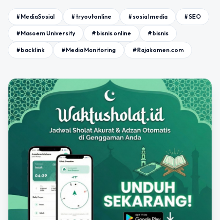
#MediaSosial
#tryoutonline
#sosial media
#SEO
#Masoem University
#bisnis online
#bisnis
#backlink
#Media Monitoring
#Rajakomen.com