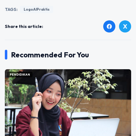
TAGS:
LogoAIPraktis
X
facebook
Share this article:
Recommended For You
PENDIDIKAN