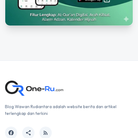
Blog Wawan Rudiantara adalah website berita dan artikel
terlengkap dan terkini
facebook
share
rss_feed