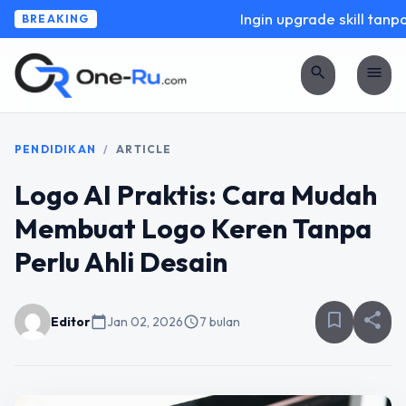
Ingin upgrade skill tanpa 
BREAKING
search
menu
PENDIDIKAN
/
ARTICLE
Logo AI Praktis: Cara Mudah
Membuat Logo Keren Tanpa
Perlu Ahli Desain
bookmark_border
share
Editor
calendar_today
Jan 02, 2026
schedule
7 bulan