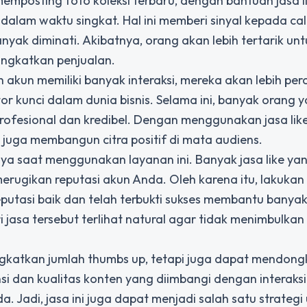
emposting foto koleksi terbaru, dengan bantuan jasa li
 dalam waktu singkat. Hal ini memberi sinyal kepada ca
ak diminati. Akibatnya, orang akan lebih tertarik unt
ingkatkan penjualan.
 akun memiliki banyak interaksi, mereka akan lebih per
r kunci dalam dunia bisnis. Selama ini, banyak orang y
profesional dan kredibel. Dengan menggunakan jasa lik
i juga membangun citra positif di mata audiens.
aya saat menggunakan layanan ini. Banyak jasa like ya
rugikan reputasi akun Anda. Oleh karena itu, lakukan 
utasi baik dan telah terbukti sukses membantu banyak 
i jasa tersebut terlihat natural agar tidak menimbulkan
gkatkan jumlah thumbs up, tetapi juga dapat mendong
si dan kualitas konten yang diimbangi dengan interaksi 
 Jadi, jasa ini juga dapat menjadi salah satu strategi