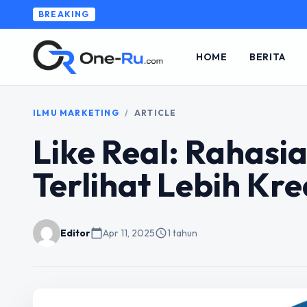
BREAKING
HOME
BERITA
ILMU MARKETING
/
ARTICLE
Like Real: Rahasi
Terlihat Lebih Kre
Editor
calendar_today
Apr 11, 2025
schedule
1 tahun