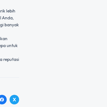
ik lebih
l Anda,
agi banyak
gkan
upa untuk
a reputasi
X
facebook