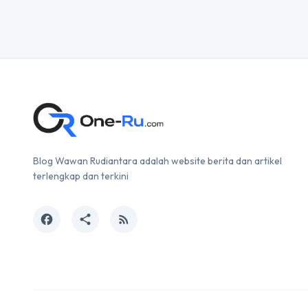
Blog Wawan Rudiantara adalah website berita dan artikel
terlengkap dan terkini
facebook
share
rss_feed