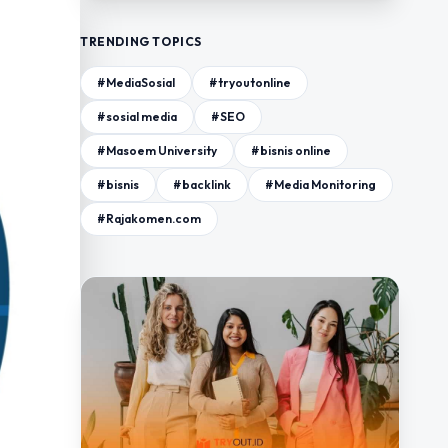
TRENDING TOPICS
#MediaSosial
#tryoutonline
#sosial media
#SEO
#Masoem University
#bisnis online
#bisnis
#backlink
#Media Monitoring
#Rajakomen.com