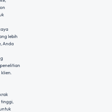
ke,
lon
uk
caya
ang lebih
e, Anda
ng
penelitian
klien.
krak
tinggi,
 untuk