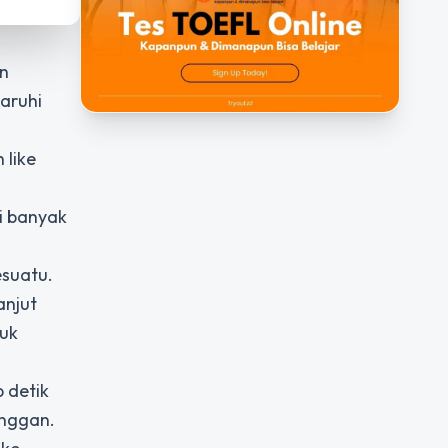
an
aruhi
s
 like
i banyak
suatu.
anjut
tuk
 detik
anggan.