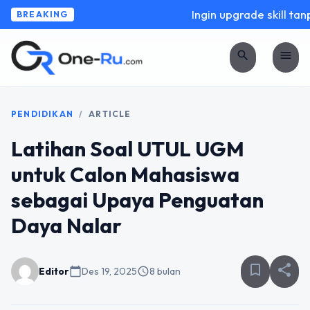
Ingin upgrade skill tanp
BREAKING
search
menu
PENDIDIKAN
/
ARTICLE
Latihan Soal UTUL UGM
untuk Calon Mahasiswa
sebagai Upaya Penguatan
Daya Nalar
bookmark_border
share
Editor
calendar_today
Des 19, 2025
schedule
8 bulan