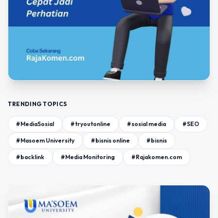
TRENDING TOPICS
#MediaSosial
#tryoutonline
#sosial media
#SEO
#Masoem University
#bisnis online
#bisnis
#backlink
#Media Monitoring
#Rajakomen.com