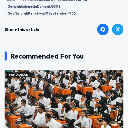
SejarahIndonesiaDampakG30S
SoalSejarahPeristiwa30September1965
X
facebook
Share this article:
Recommended For You
PENDIDIKAN