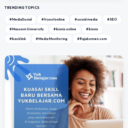
TRENDING TOPICS
#MediaSosial
#tryoutonline
#sosial media
#SEO
#Masoem University
#bisnis online
#bisnis
#backlink
#Media Monitoring
#Rajakomen.com