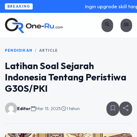
Ingin upgrade skill tanp
BREAKING
search
menu
PENDIDIKAN
/
ARTICLE
Latihan Soal Sejarah
Indonesia Tentang Peristiwa
G30S/PKI
bookmark_border
share
Editor
calendar_today
Mar 15, 2025
schedule
1 tahun