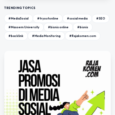
TRENDING TOPICS
#MediaSosial
#tryoutonline
#sosial media
#SEO
#Masoem University
#bisnis online
#bisnis
#backlink
#Media Monitoring
#Rajakomen.com