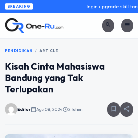
Ingin upgrade skill tanp
BREAKING
search
menu
PENDIDIKAN
/
ARTICLE
Kisah Cinta Mahasiswa
Bandung yang Tak
Terlupakan
bookmark_border
share
Editor
calendar_today
Agu 08, 2024
schedule
2 tahun