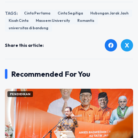
TAGS:
Cinta Pertama
Cinta Segitiga
Hubungan Jarak Jauh
Kisah Cinta
Masoem University
Romantis
universitas di bandung
X
facebook
Share this article:
Recommended For You
PENDIDIKAN