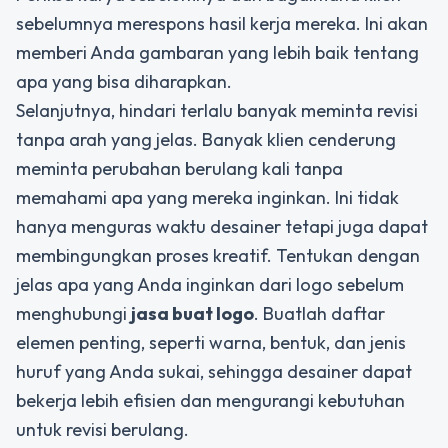
sebelumnya merespons hasil kerja mereka. Ini akan
memberi Anda gambaran yang lebih baik tentang
apa yang bisa diharapkan.
Selanjutnya, hindari terlalu banyak meminta revisi
tanpa arah yang jelas. Banyak klien cenderung
meminta perubahan berulang kali tanpa
memahami apa yang mereka inginkan. Ini tidak
hanya menguras waktu desainer tetapi juga dapat
membingungkan proses kreatif. Tentukan dengan
jelas apa yang Anda inginkan dari logo sebelum
menghubungi
jasa buat logo
. Buatlah daftar
elemen penting, seperti warna, bentuk, dan jenis
huruf yang Anda sukai, sehingga desainer dapat
bekerja lebih efisien dan mengurangi kebutuhan
untuk revisi berulang.