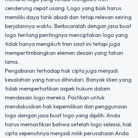
cenderung cepat usang. Logo yang baik harus
memiliki daya tarik abadi dan tetap relevan seiring
berjalannya waktu. Berbicaralah dengan jasa buat
logo tentang pentingnya menciptakan logo yang
tidak hanya mengikuti tren saat ini tetapi juga
mempertimbangkan elemen desain yang tahan
lama.
Pengabaian terhadap hak cipta juga menjadi
kesalahan yang harus dihindari. Banyak klien yang
tidak memperhatikan aspek hukum dalam
mendesain logo mereka. Pastikan untuk
mendiskusikan hak kepemilikan dan penggunaan
logo dengan jasa buat logo yang dipilih. Anda
harus memastikan bahwa setelah logo selesai, hak
cipta sepenuhnya menjadi milik perusahaan Anda