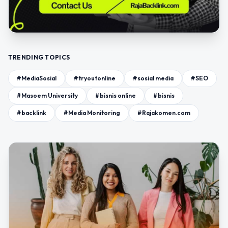
TRENDING TOPICS
#MediaSosial
#tryoutonline
#sosial media
#SEO
#Masoem University
#bisnis online
#bisnis
#backlink
#Media Monitoring
#Rajakomen.com