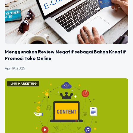
Menggunakan Review Negatif sebagai Bahan Kreatif
Promosi Toko Online
Apr 19, 2025
ILMU MARKETING