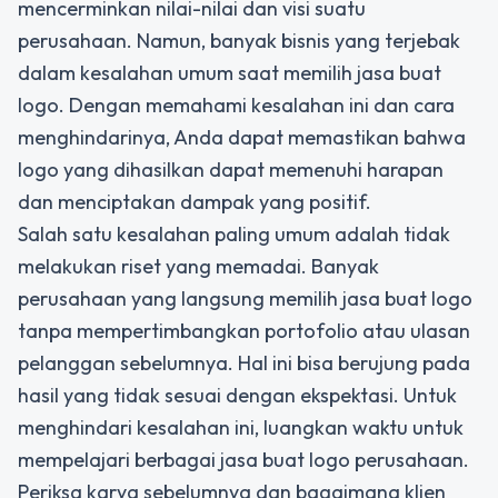
mencerminkan nilai-nilai dan visi suatu
perusahaan. Namun, banyak bisnis yang terjebak
dalam kesalahan umum saat memilih jasa buat
logo. Dengan memahami kesalahan ini dan cara
menghindarinya, Anda dapat memastikan bahwa
logo yang dihasilkan dapat memenuhi harapan
dan menciptakan dampak yang positif.
Salah satu kesalahan paling umum adalah tidak
melakukan riset yang memadai. Banyak
perusahaan yang langsung memilih jasa buat logo
tanpa mempertimbangkan portofolio atau ulasan
pelanggan sebelumnya. Hal ini bisa berujung pada
hasil yang tidak sesuai dengan ekspektasi. Untuk
menghindari kesalahan ini, luangkan waktu untuk
mempelajari berbagai jasa buat logo perusahaan.
Periksa karya sebelumnya dan bagaimana klien