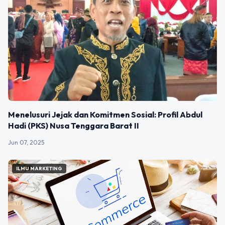
Menelusuri Jejak dan Komitmen Sosial: Profil Abdul
Hadi (PKS) Nusa Tenggara Barat II
Jun 07, 2025
ILMU MARKETING