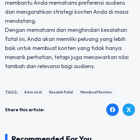
membantu Anda memahami preferensi audiens
dan mengarahkan strategi konten Anda di masa
mendatang.
Dengan memahami dan menghindari kesalahan
fatal ini, Anda akan memiliki peluang yang lebih
baik untuk membuat konten yang tidak hanya
menarik perhatian, tetapi juga menawarkan nilai
tambah dan relevansi bagi audiens.
TAGS:
bikin viral
Kesalah Fatal
Membuat Konten
X
facebook
Share this article:
Recommended For You