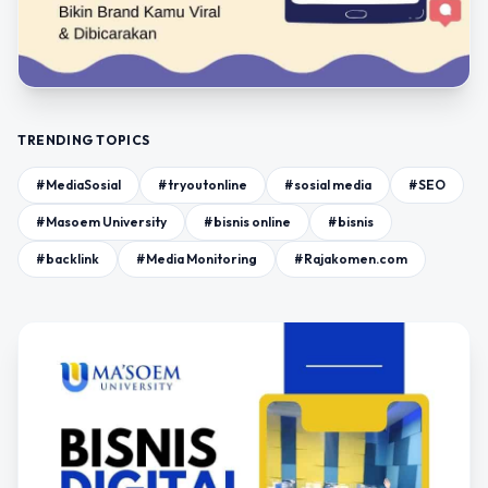
TRENDING TOPICS
#MediaSosial
#tryoutonline
#sosial media
#SEO
#Masoem University
#bisnis online
#bisnis
#backlink
#Media Monitoring
#Rajakomen.com