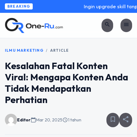
Ingin upgrade skill tanpa
BREAKING
search
menu
ILMU MARKETING
/
ARTICLE
Kesalahan Fatal Konten
Viral: Mengapa Konten Anda
Tidak Mendapatkan
Perhatian
bookmark_border
share
Editor
calendar_today
Mar 20, 2025
schedule
1 tahun