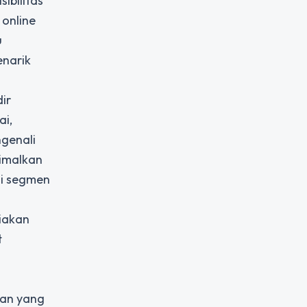
ibilitas
 online
u
enarik
ir
ai,
ngenali
timalkan
ai segmen
iakan
t
tan yang