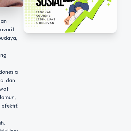
aan
avorit
budaya,
ang
ndonesia
na, dan
ewat
 Namun,
efektif,
ah.