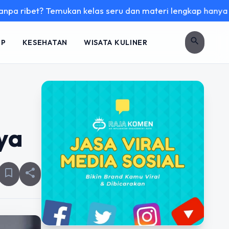
? Temukan kelas seru dan materi lengkap hanya di YukBelajar
search
UP
KESEHATAN
WISATA KULINER
ya
bookmark_border
share