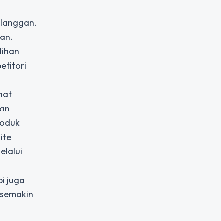
elanggan.
an.
lihan
etitori
hat
kan
roduk
ite
elalui
i juga
 semakin