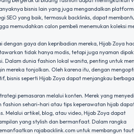
ang bergerak di bidang fashion dapat meningkatkan vis
banyaknya bisnis lain yang juga mengandalkan platform
gi SEO yang baik, termasuk backlinks, dapat membant
hingga memudahkan calon pembeli menemukan koleksi m
ai dengan gaya dan kepribadian mereka, Hijab Zoya had
tawarkan tidak hanya modis, tetapi juga nyaman dipak
si. Dalam dunia fashion lokal wanita, penting untuk me
ngin mereka tonjolkan. Oleh karena itu, dengan mengop
tif, bisnis seperti Hijab Zoya dapat menjangkau berbag
trategi pemasaran melalui konten. Merek yang menyed
fashion sehari-hari atau tips keperawatan hijab dapa
Melalui artikel, blog, atau video, Hijab Zoya dapat
mpilan yang stylish dan bermanfaat. Dalam rangka
memanfaatkan rajabacklink.com untuk membangun tau