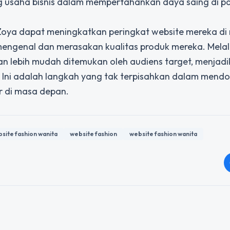
 usaha bisnis dalam mempertahankan daya saing di p
oya dapat meningkatkan peringkat website mereka di
mengenal dan merasakan kualitas produk mereka. Melalu
akan lebih mudah ditemukan oleh audiens target, menjad
n. Ini adalah langkah yang tak terpisahkan dalam mend
r di masa depan.
site fashion wanita
website fashion
website fashion wanita