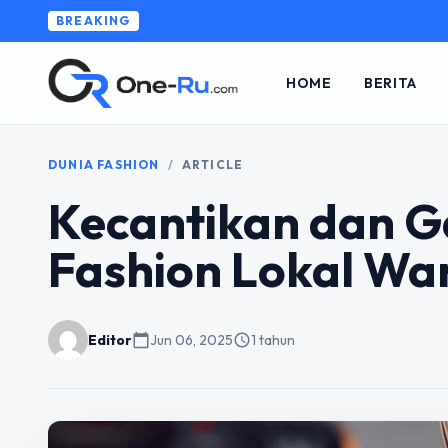
BREAKING
HOME
BERITA
DUNIA FASHION
/
ARTICLE
Kecantikan dan G
Fashion Lokal Wan
Editor
calendar_today
Jun 06, 2025
schedule
1 tahun