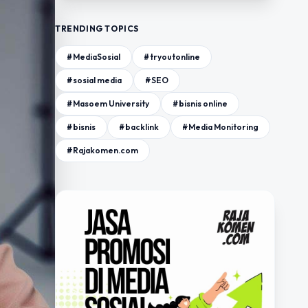
TRENDING TOPICS
#MediaSosial
#tryoutonline
#sosial media
#SEO
#Masoem University
#bisnis online
#bisnis
#backlink
#Media Monitoring
#Rajakomen.com