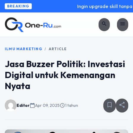
Ingin upgrade skill tanpa r
BREAKING
search
menu
ILMU MARKETING
/
ARTICLE
Jasa Buzzer Politik: Investasi
Digital untuk Kemenangan
Nyata
bookmark_border
share
Editor
calendar_today
Apr 09, 2025
schedule
1 tahun