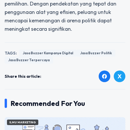
pemilihan. Dengan pendekatan yang tepat dan
penggunaan alat yang efisien, peluang untuk
mencapai kemenangan di arena politik dapat
meningkat secara signifikan.
TAGS:
Jasa Buzzer Kampanye Digital
Jasa Buzzer Politik
Jasa Buzzer Terpercaya
X
facebook
Share this article:
Recommended For You
ILMU MARKETING