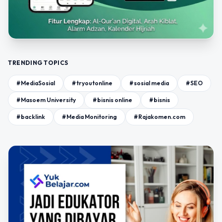
TRENDING TOPICS
#MediaSosial
#tryoutonline
#sosial media
#SEO
#Masoem University
#bisnis online
#bisnis
#backlink
#Media Monitoring
#Rajakomen.com