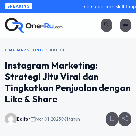
Ingin upgrade skill tanpa
BREAKING
search
menu
ILMU MARKETING
/
ARTICLE
Instagram Marketing:
Strategi Jitu Viral dan
Tingkatkan Penjualan dengan
Like & Share
bookmark_border
share
Editor
calendar_today
Mar 01, 2025
schedule
1 tahun