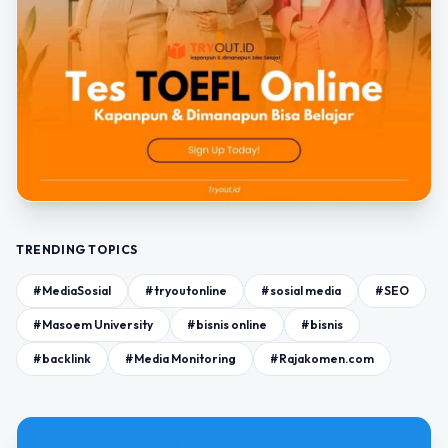
TRENDING TOPICS
#MediaSosial
#tryoutonline
#sosial media
#SEO
#Masoem University
#bisnis online
#bisnis
#backlink
#Media Monitoring
#Rajakomen.com