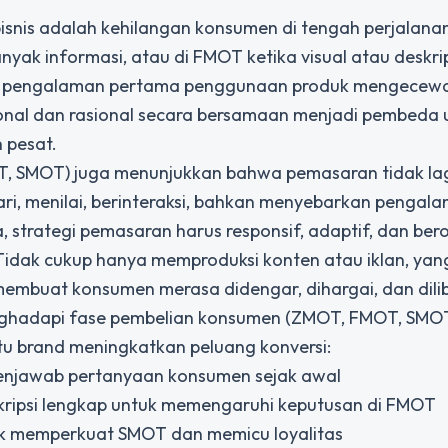
isnis adalah kehilangan konsumen di tengah perjalanan
anyak informasi, atau di FMOT ketika visual atau deskri
ka pengalaman pertama penggunaan produk mengecew
onal dan rasional secara bersamaan menjadi pembeda
 pesat.
, SMOT) juga menunjukkan bahwa pemasaran tidak lagi
ri, menilai, berinteraksi, bahkan menyebarkan pengal
ya, strategi pemasaran harus responsif, adaptif, dan bero
idak cukup hanya memproduksi konten atau iklan, yang
mbuat konsumen merasa didengar, dihargai, dan dili
nghadapi fase pembelian konsumen (ZMOT, FMOT, SMOT
u brand meningkatkan peluang konversi:
menjawab pertanyaan konsumen sejak awal
eskripsi lengkap untuk memengaruhi keputusan di FMOT
uk memperkuat SMOT dan memicu loyalitas