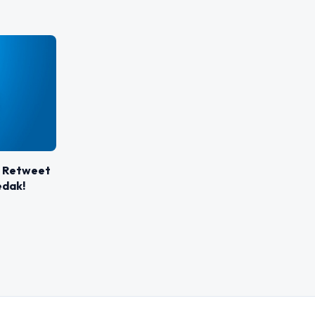
l Retweet
edak!