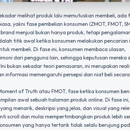
kadar melihat produk lalu memutuskan membeli, ada 
n biasa, yakni fase pembelian konsumen (ZMOT, FMOT, 
brand menjual bukan hanya produk, tetapi pengalama
alah titik awal ketika konsumen melakukan pencarian 
ntuk membeli. Di fase ini, konsumen membaca ulasan,
imoni dari pengguna lain, sehingga keputusan mereka 
ni bukan sekadar teori pemasaran, ini merupakan real
rian informasi memengaruhi persepsi dan niat beli secara
 Moment of Truth atau FMOT, fase ketika konsumen be
tampilan awal sebuah halaman produk online. Di fase ini
ang menarik, deskripsi yang jelas, dan visual yang rel
i scroll dan mulai mempertimbangkan produk lebih ser
 konsumen yang hanya tertarik tidak selalu berujung pa