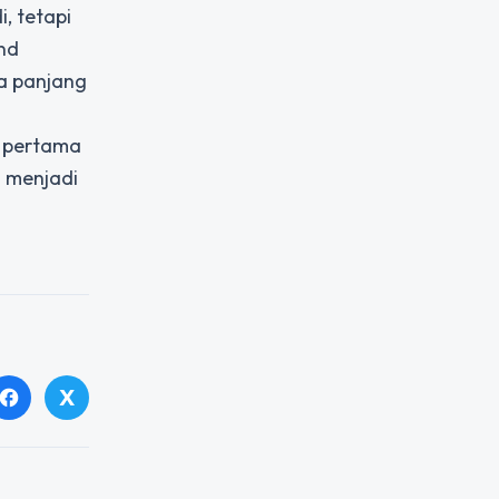
, tetapi
nd
a panjang
n pertama
 menjadi
X
facebook