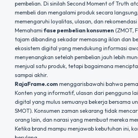
pembelian. Di sinilah Second Moment of Truth 
membeli dan mengalami produk secara langsung,
memengaruhi loyalitas, ulasan, dan rekomendasi
Memahami
fase pembelian konsumen
(ZMOT, F
tajam dibanding sekadar memasang iklan dan be
ekosistem digital yang mendukung informasi awa
menyenangkan setelah pembelian jauh lebih mung
menjual satu produk, tetapi bagaimana mencipt
sampai akhir.
RajaFrame.com
menggarisbawahi bahwa pemasar
Konten yang informatif, ulasan dari pengguna la
digital yang mulus semuanya bekerja bersama 
SMOT). Konsumen zaman sekarang tidak mencari s
orang lain, dan narasi yang membuat mereka mer
Ketika brand mampu menjawab kebutuhan ini, kon
berulang.