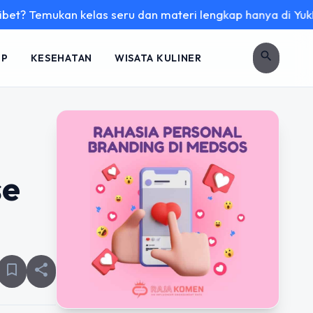
kan kelas seru dan materi lengkap hanya di YukBelajar.com. 
search
UP
KESEHATAN
WISATA KULINER
se
bookmark_border
share