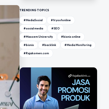
TRENDING TOPICS
#MediaSosial
#tryoutonline
#sosial media
#SEO
#Masoem University
#bisnis online
#bisnis
#backlink
#Media Monitoring
#Rajakomen.com