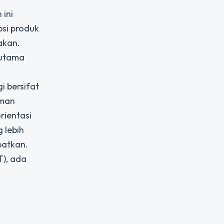
 ini
psi produk
akan.
 utama
 bersifat
aman
rientasi
 lebih
batkan.
), ada