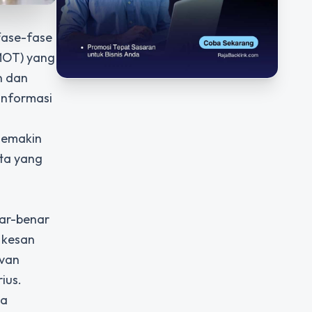
fase-fase
SMOT) yang
n dan
informasi
semakin
ita yang
nar-benar
, kesan
evan
ius.
da