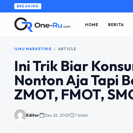
BREAKING
HOME
BERITA
ILMU MARKETING
/
ARTICLE
Ini Trik Biar Kon
Nonton Aja Tapi 
ZMOT, FMOT, SM
Editor
calendar_today
Des 26, 2025
schedule
7 bulan