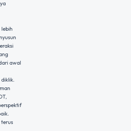
nya
lebih
enyusun
eraksi
tang
dari awal
iklik.
laman
OT,
erspektif
aik.
 terus