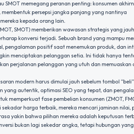
atau SMOT memegang peranan penting: konsumen akhir
 membentuk persepsi jangka panjang yang nantinya
 mereka kepada orang lain.
MOT, SMOT) memberikan wawasan strategis yang jauh 
rharap konversi terjadi. Sebuah brand yang mampu m
l, pengalaman positif saat menemukan produk, dan int
kin menciptakan pelanggan setia. Ini tidak hanya ten
akan perjalanan pelanggan yang utuh dan memuaskan 
an modern harus dimulai jauh sebelum tombol “beli” d
in yang autentik, optimasi SEO yang tepat, dan penga
untuk memperkuat fase pembelian konsumen (ZMOT, FM
ekadar harga terbaik, mereka mencari jaminan nilai, p
asa yakin bahwa pilihan mereka adalah keputusan terb
versi bukan lagi sekedar angka, tetapi hubungan yang