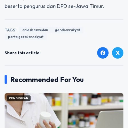
beserta pengurus dan DPD se-Jawa Timur.
TAGS:
aniesbaswedan
gerakanrakyat
partaigerakanrakyat
X
facebook
Share this article:
Recommended For You
PENDIDIKAN