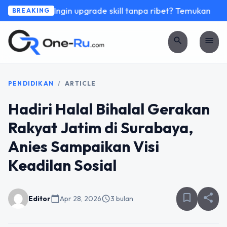
Ingin upgrade skill tanpa ribet? Temukan kelas 
BREAKING
search
menu
PENDIDIKAN
/
ARTICLE
Hadiri Halal Bihalal Gerakan
Rakyat Jatim di Surabaya,
Anies Sampaikan Visi
Keadilan Sosial
bookmark_border
share
Editor
calendar_today
Apr 28, 2026
schedule
3 bulan