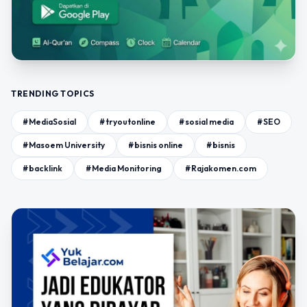
TRENDING TOPICS
#MediaSosial
#tryoutonline
#sosial media
#SEO
#Masoem University
#bisnis online
#bisnis
#backlink
#Media Monitoring
#Rajakomen.com