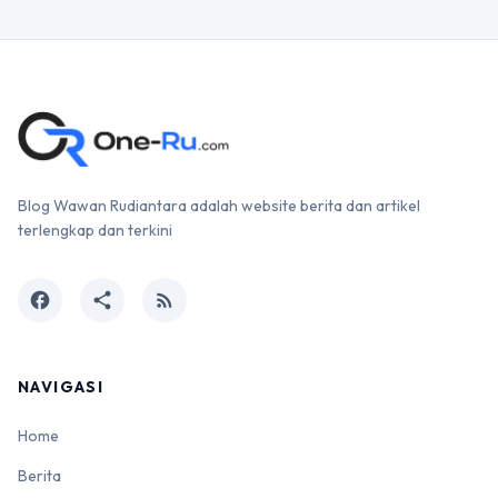
Blog Wawan Rudiantara adalah website berita dan artikel
terlengkap dan terkini
facebook
share
rss_feed
NAVIGASI
Home
Berita