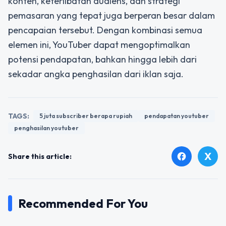
konten, keterlibatan audiens, dan strategi
pemasaran yang tepat juga berperan besar dalam
pencapaian tersebut. Dengan kombinasi semua
elemen ini, YouTuber dapat mengoptimalkan
potensi pendapatan, bahkan hingga lebih dari
sekadar angka penghasilan dari iklan saja.
TAGS:
5 juta subscriber berapa rupiah
pendapatan youtuber
penghasilan youtuber
X
facebook
Share this article:
Recommended For You