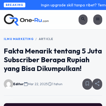
Ingin upgrade skill tanpa ribet? Temuk
BREAKING
search
menu
ILMU MARKETING
/
ARTICLE
Fakta Menarik tentang 5 Juta
Subscriber Berapa Rupiah
yang Bisa Dikumpulkan!
bookmark_border
share
Editor
calendar_today
Mar 22, 2025
schedule
1 tahun