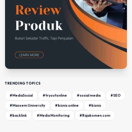
TRENDING TOPICS
#MediaSosial
#tryoutonline
#sosial media
#SEO
#Masoem University
#bisnis online
#bisnis
#backlink
#Media Monitoring
#Rajakomen.com