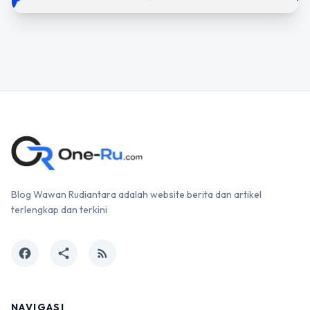
Blog Wawan Rudiantara adalah website berita dan artikel
terlengkap dan terkini
facebook
share
rss_feed
NAVIGASI