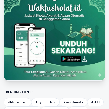
TRENDING TOPICS
#MediaSosial
#tryoutonline
#sosial media
#SEO