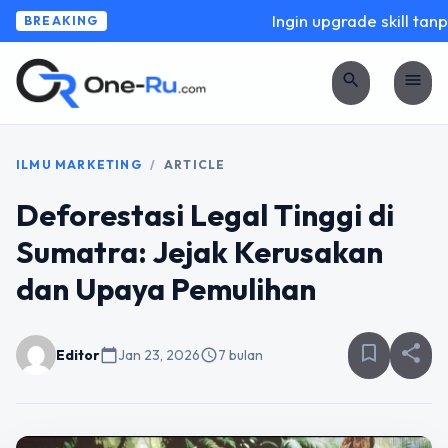
Ingin upgrade skill tanpa
BREAKING
search
menu
ILMU MARKETING
/
ARTICLE
Deforestasi Legal Tinggi di
Sumatra: Jejak Kerusakan
dan Upaya Pemulihan
bookmark_border
share
Editor
calendar_today
Jan 23, 2026
schedule
7 bulan