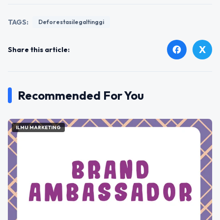
TAGS:
Deforestasilegaltinggi
X
facebook
Share this article:
Recommended For You
ILMU MARKETING