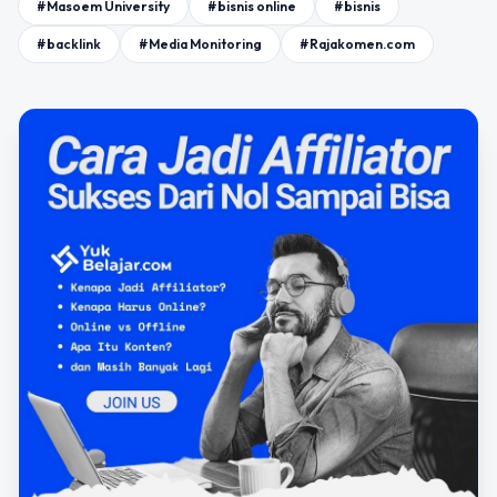
#Masoem University
#bisnis online
#bisnis
#backlink
#Media Monitoring
#Rajakomen.com