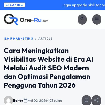
Ingin upgrade skill tanpa 
BREAKING
search
menu
ILMU MARKETING
/
ARTICLE
Cara Meningkatkan
Visibilitas Website di Era AI
Melalui Audit SEO Modern
dan Optimasi Pengalaman
Pengguna Tahun 2026
bookmark_border
share
Editor
calendar_today
Mei 02, 2026
schedule
3 bulan