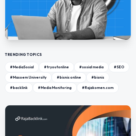
TRENDING TOPICS
#MediaSosial
#tryoutonline
#sosial media
#SEO
#Masoem University
#bisnis online
#bisnis
#backlink
#Media Monitoring
#Rajakomen.com