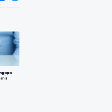
engapa
snis