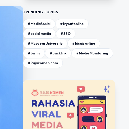
TRENDING TOPICS
#MediaSosial
#tryoutonline
#sosial media
#SEO
#Masoem University
#bisnis online
#bisnis
#backlink
#Media Monitoring
#Rajakomen.com