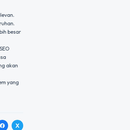
levan.
ruhan.
bih besar
 SEO
asa
ng akan
tem yang
X
facebook