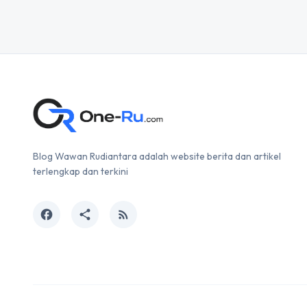
Blog Wawan Rudiantara adalah website berita dan artikel
terlengkap dan terkini
facebook
share
rss_feed