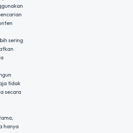
nggunakan
pencarian
onten
bih sering
katkan
ya
angun
aja tidak
na secara
utama,
a hanya