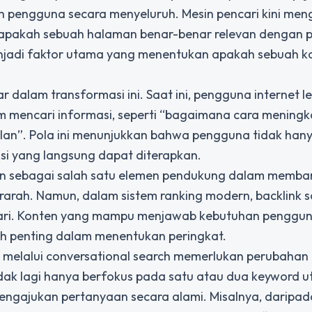
pengguna secara menyeluruh. Mesin pencari kini me
i apakah sebuah halaman benar-benar relevan dengan 
enjadi faktor utama yang menentukan apakah sebuah k
dalam transformasi ini. Saat ini, pengguna internet le
 mencari informasi, seperti “bagaimana cara mening
klan”. Pola ini menunjukkan bahwa pengguna tidak han
usi yang langsung dapat diterapkan.
n sebagai salah satu elemen pendukung dalam memb
terarah. Namun, dalam sistem ranking modern, backlink s
encari. Konten yang mampu menjawab kebutuhan penggu
bih penting dalam menentukan peringkat.
 melalui conversational search memerlukan perubahan
dak lagi hanya berfokus pada satu atau dua keyword 
gajukan pertanyaan secara alami. Misalnya, daripad