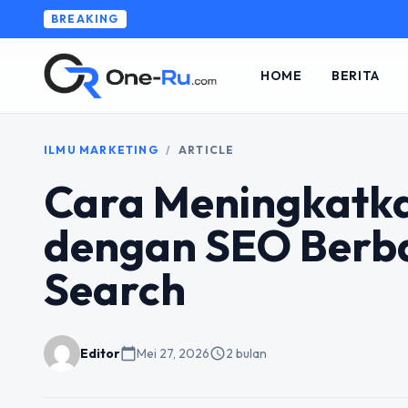
BREAKING
HOME
BERITA
ILMU MARKETING
/
ARTICLE
Cara Meningkatka
dengan SEO Berba
Search
Editor
calendar_today
Mei 27, 2026
schedule
2 bulan