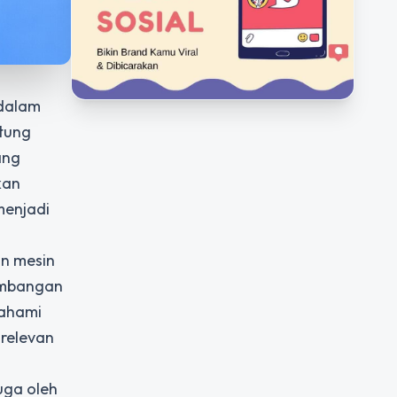
 dalam
ntung
ang
kan
enjadi
n mesin
kembangan
mahami
 relevan
uga oleh