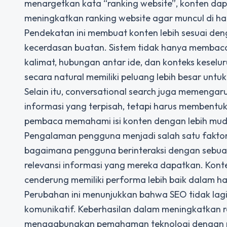
menargetkan kata “ranking website”, konten da
meningkatkan ranking website agar muncul di h
Pendekatan ini membuat konten lebih sesuai den
kecerdasan buatan. Sistem tidak hanya membaca k
kalimat, hubungan antar ide, dan konteks keselu
secara natural memiliki peluang lebih besar untu
Selain itu, conversational search juga memengaruh
informasi yang terpisah, tetapi harus membentuk
pembaca memahami isi konten dengan lebih mu
Pengalaman pengguna menjadi salah satu faktor
bagaimana pengguna berinteraksi dengan sebuah 
relevansi informasi yang mereka dapatkan. Kon
cenderung memiliki performa lebih baik dalam hal
Perubahan ini menunjukkan bahwa SEO tidak lagi h
komunikatif. Keberhasilan dalam meningkatkan
menggabungkan pemahaman teknologi dengan p