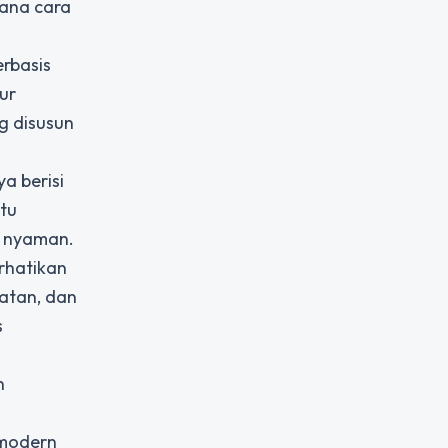
mana cara
rbasis
ur
g disusun
a berisi
ntu
h nyaman.
rhatikan
atan, dan
s
n
 modern