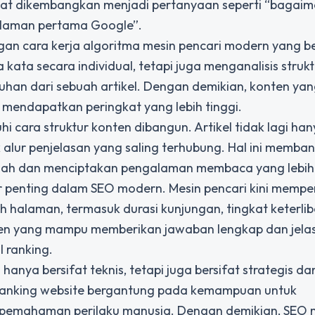
pat dikembangkan menjadi pertanyaan seperti “bagai
alaman pertama Google”.
gan cara kerja algoritma mesin pencari modern yang be
ata secara individual, tetapi juga menganalisis strukt
ruhan dari sebuah artikel. Dengan demikian, konten yan
k mendapatkan peringkat yang lebih tinggi.
i cara struktur konten dibangun. Artikel tidak lagi hany
 alur penjelasan yang saling terhubung. Hal ini memba
dah dan menciptakan pengalaman membaca yang lebi
 penting dalam SEO modern. Mesin pencari kini mempe
halaman, termasuk durasi kunjungan, tingkat keterlib
ten yang mampu memberikan jawaban lengkap dan jela
 ranking.
anya bersifat teknis, tetapi juga bersifat strategis da
 ranking website bergantung pada kemampuan untuk
emahaman perilaku manusia. Dengan demikian, SEO