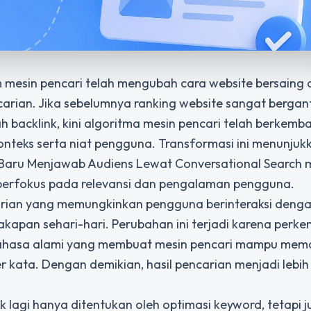
 mesin pencari telah mengubah cara website bersaing
carian. Jika sebelumnya ranking website sangat berga
backlink, kini algoritma mesin pencari telah berkemb
teks serta niat pengguna. Transformasi ini menunjuk
 Baru Menjawab Audiens Lewat Conversational Search
m
berfokus pada relevansi dan pengalaman pengguna.
arian yang memungkinkan pengguna berinteraksi denga
kapan sehari-hari. Perubahan ini terjadi karena per
bahasa alami yang membuat mesin pencari mampu me
r kata. Dengan demikian, hasil pencarian menjadi lebih
 lagi hanya ditentukan oleh optimasi keyword, tetapi j