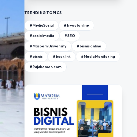
TRENDING TOPICS
#MediaSosial
#tryoutonline
#sosial media
#SEO
#Masoem University
#bisnis online
#bisnis
#backlink
#Media Monitoring
#Rajakomen.com