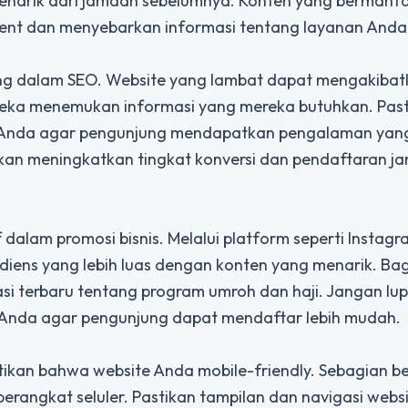
enarik dari jamaah sebelumnya. Konten yang bermanf
ent dan menyebarkan informasi tentang layanan Anda
ing dalam SEO. Website yang lambat dapat mengakiba
eka menemukan informasi yang mereka butuhkan. Past
 Anda agar pengunjung mendapatkan pengalaman yang
akan meningkatkan tingkat konversi dan pendaftaran j
dalam promosi bisnis. Melalui platform seperti Instagr
iens yang lebih luas dengan konten yang menarik. Ba
asi terbaru tentang program umroh dan haji. Jangan lu
 Anda agar pengunjung dapat mendaftar lebih mudah.
tikan bahwa website Anda mobile-friendly. Sebagian b
erangkat seluler. Pastikan tampilan dan navigasi webs