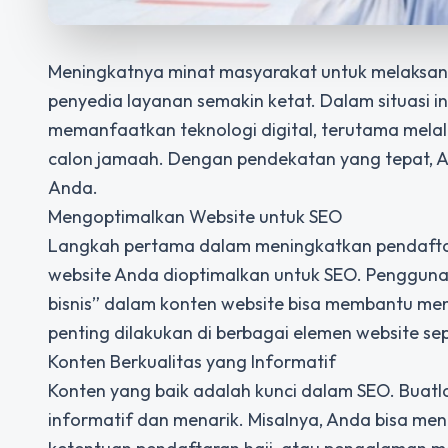
Meningkatnya minat masyarakat untuk melaksana
penyedia layanan semakin ketat. Dalam situasi in
memanfaatkan teknologi digital, terutama melal
calon jamaah. Dengan pendekatan yang tepat, 
Anda.
Mengoptimalkan Website untuk SEO
Langkah pertama dalam meningkatkan pendafta
website Anda dioptimalkan untuk SEO.
Penggunaan
bisnis” dalam konten website bisa membantu meni
penting dilakukan di berbagai elemen website sepe
Konten Berkualitas yang Informatif
Konten yang baik adalah kunci dalam SEO. Buatlah
informatif dan menarik. Misalnya, Anda bisa men