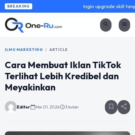
Ingin upgrade skill tanp
BREAKING
search
menu
ILMU MARKETING
/
ARTICLE
Cara Membuat Iklan TikTok
Terlihat Lebih Kredibel dan
Meyakinkan
bookmark_border
share
Editor
calendar_today
Mei 01, 2026
schedule
3 bulan