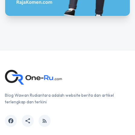
Blog Wawan Rudiantara adalah website berita dan artikel
terlengkap dan terkini
facebook
share
rss_feed