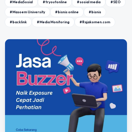
#MediaSosial
#tryoutonline
#sosial media
#SEO
#Masoem University
#bisnis online
#bisnis
#backlink
#Media Monitoring
#Rajakomen.com