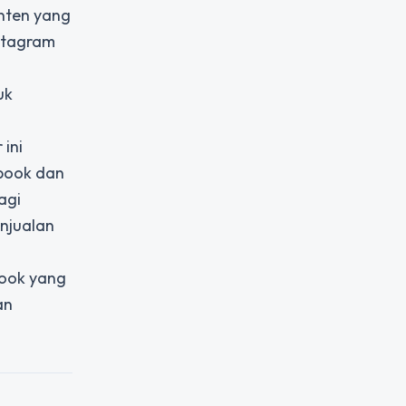
onten yang
nstagram
uk
ini
book dan
agi
enjualan
book yang
an