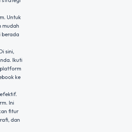
 strategi
m. Untuk
an mudah
i berada
 sini,
nda. Ikuti
 platform
cebook ke
fektif.
m. Ini
an fitur
afi, dan