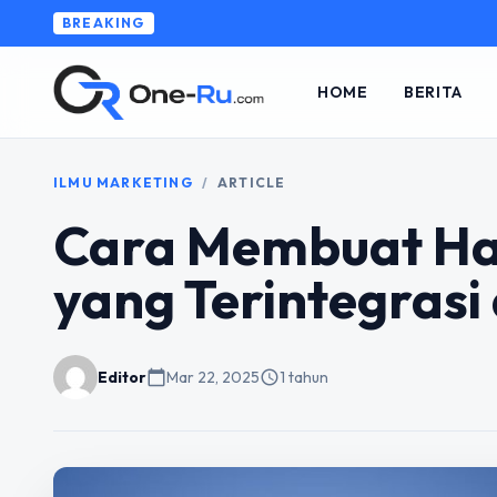
BREAKING
HOME
BERITA
ILMU MARKETING
/
ARTICLE
Cara Membuat Ha
yang Terintegras
Editor
calendar_today
Mar 22, 2025
schedule
1 tahun