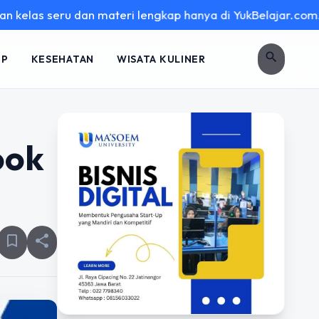
u dan materi lengkap hanya di YukBelajar.com. Mulai langkah
search
UP
KESEHATAN
WISATA KULINER
ook
bookmark_border
share