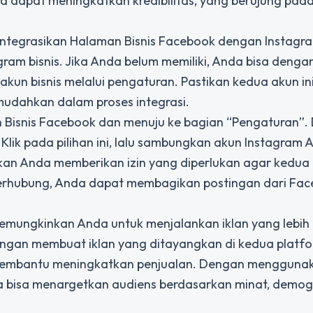
a dapat meningkatkan kredibilitas, yang berujung pada
integrasikan
Halaman Bisnis Facebook
dengan Instagra
agram bisnis. Jika Anda belum memiliki, Anda bisa deng
kun bisnis melalui pengaturan. Pastikan kedua akun in
mudahkan dalam proses integrasi.
Bisnis Facebook dan menuju ke bagian “Pengaturan”. Di
ik pada pilihan ini, lalu sambungkan akun Instagram A
ikan Anda memberikan izin yang diperlukan agar kedua
 terhubung, Anda dapat membagikan postingan dari Fa
emungkinkan Anda untuk menjalankan iklan yang lebih e
ngan membuat iklan yang ditayangkan di kedua platfor
 membantu meningkatkan penjualan. Dengan menggunak
a bisa menargetkan audiens berdasarkan minat, demogr