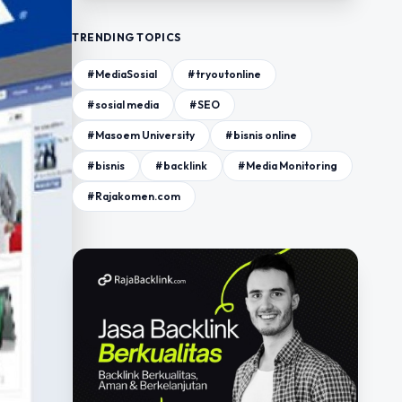
TRENDING TOPICS
#MediaSosial
#tryoutonline
#sosial media
#SEO
#Masoem University
#bisnis online
#bisnis
#backlink
#Media Monitoring
#Rajakomen.com