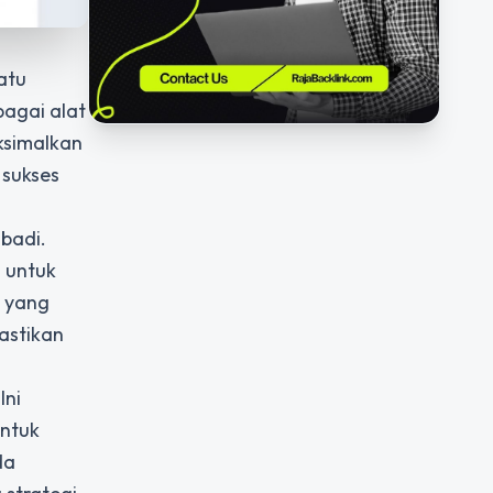
atu
agai alat
ksimalkan
 sukses
badi.
 untuk
i yang
astikan
Ini
untuk
da