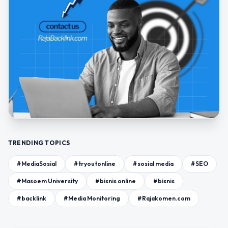
TRENDING TOPICS
#MediaSosial
#tryoutonline
#sosial media
#SEO
#Masoem University
#bisnis online
#bisnis
#backlink
#Media Monitoring
#Rajakomen.com