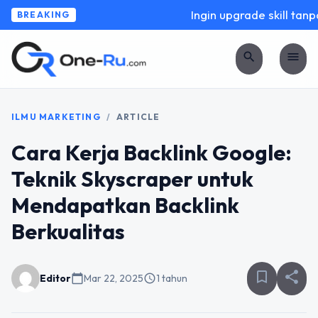
Ingin upgrade skill tanpa
BREAKING
search
menu
ILMU MARKETING
/
ARTICLE
Cara Kerja Backlink Google:
Teknik Skyscraper untuk
Mendapatkan Backlink
Berkualitas
bookmark_border
share
Editor
calendar_today
Mar 22, 2025
schedule
1 tahun