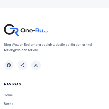
Blog Wawan Rudiantara adalah website berita dan artikel
terlengkap dan terkini
facebook
share
rss_feed
NAVIGASI
Home
Berita