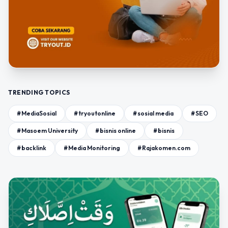
TRENDING TOPICS
#MediaSosial
#tryoutonline
#sosial media
#SEO
#Masoem University
#bisnis online
#bisnis
#backlink
#Media Monitoring
#Rajakomen.com