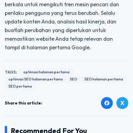
berkala untuk mengikuti tren mesin pencari dan
perilaku pengguna yang terus berubah. Selalu
update konten Anda, analisis hasil kinerja, dan
buatlah perubahan yang diperlukan untuk
memastikan website Anda tetap relevan dan
tampil di halaman pertama Google.
TAGS:
optimasi halaman pertama
optimasi SEO halaman pertama
SEO
SEO halaman pertama
SEO pertama
X
facebook
Share this article:
Recommended For You