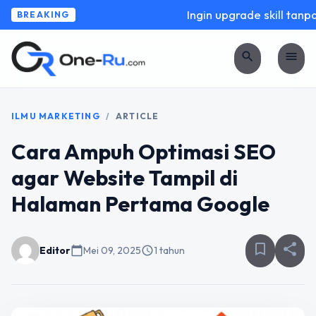
Ingin upgrade skill tanpa r
BREAKING
search
menu
ILMU MARKETING
/
ARTICLE
Cara Ampuh Optimasi SEO
agar Website Tampil di
Halaman Pertama Google
bookmark_border
share
Editor
calendar_today
Mei 09, 2025
schedule
1 tahun