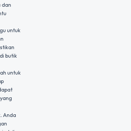
a dan
ntu
agu untuk
an
stikan
i butik
ah untuk
ap
dapat
 yang
k. Anda
gan