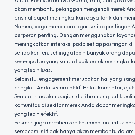
Anda. Pastikan bahwa warna, font, dan gaya visu
akan membantu pelanggan mengenali merek Anda 
orisinal dapat meningkatkan daya tarik dan men
Namun, bagaimana cara agar setiap postingan An
berperan penting. Dengan menggunakan layana
meningkatkan interaksi pada setiap postingan
setiap konten, sehingga lebih banyak orang dapa
kesempatan yang sangat baik untuk meningkatka
yang lebih luas.
Selain itu, engagement merupakan hal yang sang
pengikut Anda secara aktif. Balas komentar, aju
Semua ini adalah bagian dari branding butik on
komunitas di sekitar merek Anda dapat meningk
yang lebih efektif.
Sosmed juga memberikan kesempatan untuk berko
semacam ini tidak hanya akan membantu dalam me