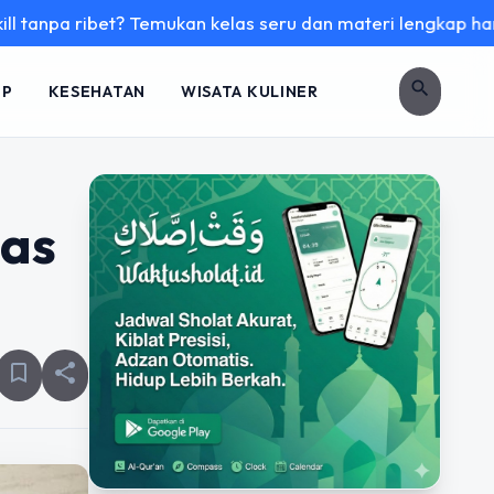
bet? Temukan kelas seru dan materi lengkap hanya di YukBela
search
UP
KESEHATAN
WISATA KULINER
tas
bookmark_border
share