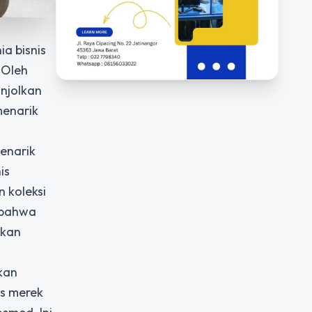
a bisnis
 Oleh
onjolkan
menarik
enarik
is
 koleksi
t bahwa
akan
kan
as merek