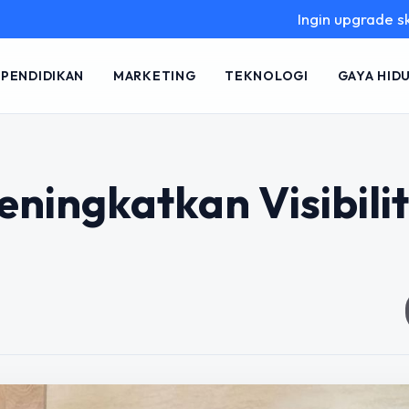
Ingin upgrade skill tanpa ri
PENDIDIKAN
MARKETING
TEKNOLOGI
GAYA HID
eningkatkan Visibili