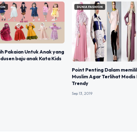
ION
DUNIA FASHION
ih Pakaian Untuk Anak yang
odusen baju anak Kata Kids
Point Penting Dalam memili
Muslim Agar Terlihat Modis
Trendy
Sep 13, 2019