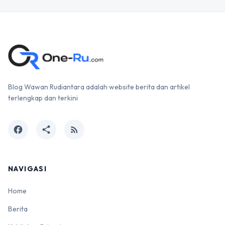
Blog Wawan Rudiantara adalah website berita dan artikel
terlengkap dan terkini
facebook
share
rss_feed
NAVIGASI
Home
Berita