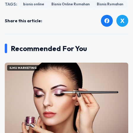
TAGS:
bisnis online
Bisnis Online Rumahan
Bisnis Rumahan
X
facebook
Share this article:
Recommended For You
ILMU MARKETING