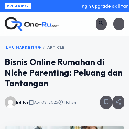
Ingin upgrade skill tanp
BREAKING
search
menu
ILMU MARKETING
/
ARTICLE
Bisnis Online Rumahan di
Niche Parenting: Peluang dan
Tantangan
bookmark_border
share
Editor
calendar_today
Apr 08, 2025
schedule
1 tahun