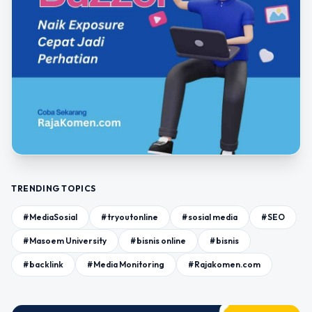
TRENDING TOPICS
#MediaSosial
#tryoutonline
#sosial media
#SEO
#Masoem University
#bisnis online
#bisnis
#backlink
#Media Monitoring
#Rajakomen.com