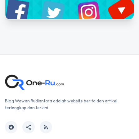
Blog Wawan Rudiantara adalah website berita dan artikel
terlengkap dan terkini
facebook
share
rss_feed