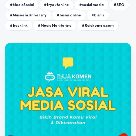
#MediaSosial
#tryoutonline
#sosial media
#SEO
#Masoem University
#bisnis online
#bisnis
#backlink
#Media Monitoring
#Rajakomen.com