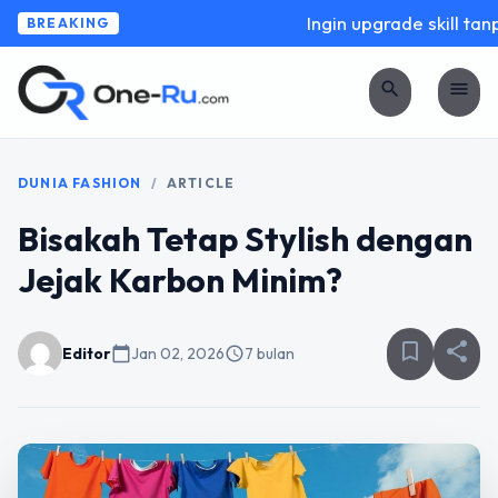
Ingin upgrade skill tanpa
BREAKING
search
menu
DUNIA FASHION
/
ARTICLE
Bisakah Tetap Stylish dengan
Jejak Karbon Minim?
bookmark_border
share
Editor
calendar_today
Jan 02, 2026
schedule
7 bulan