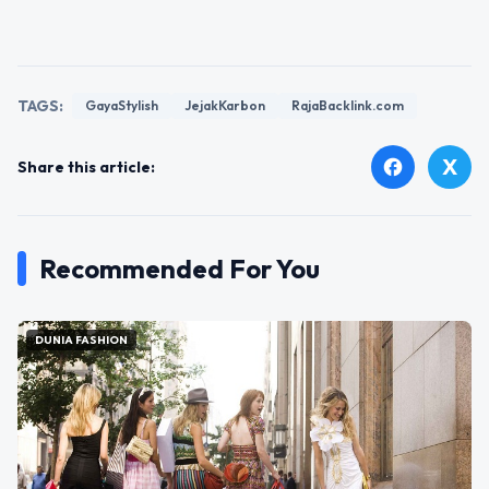
TAGS:
GayaStylish
JejakKarbon
RajaBacklink.com
X
facebook
Share this article:
Recommended For You
DUNIA FASHION