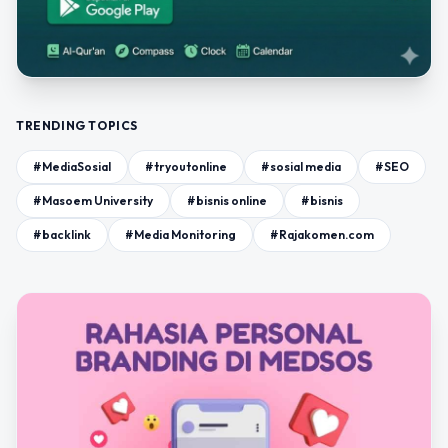
TRENDING TOPICS
#MediaSosial
#tryoutonline
#sosial media
#SEO
#Masoem University
#bisnis online
#bisnis
#backlink
#Media Monitoring
#Rajakomen.com