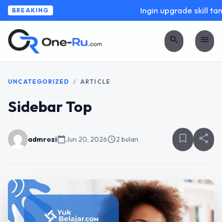
Ingin upgrade skill tan
BREAKING
search
menu
UNCATEGORIZED
/
ARTICLE
Sidebar Top
bookmark_border
share
admrozi
calendar_today
Jun 20, 2026
schedule
2 bulan