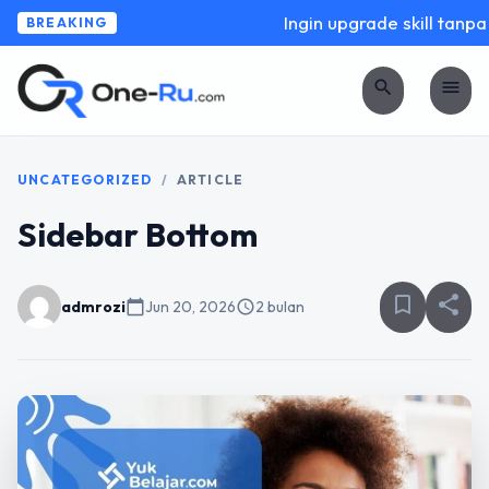
Ingin upgrade skill tanpa 
BREAKING
search
menu
UNCATEGORIZED
/
ARTICLE
Sidebar Bottom
bookmark_border
share
admrozi
calendar_today
Jun 20, 2026
schedule
2 bulan