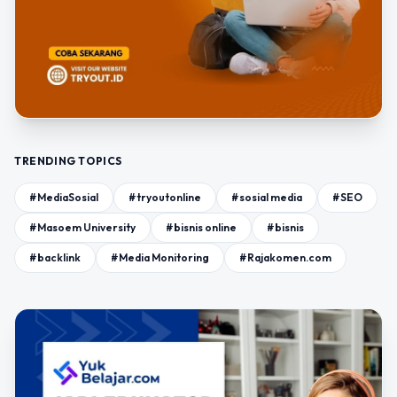
TRENDING TOPICS
#MediaSosial
#tryoutonline
#sosial media
#SEO
#Masoem University
#bisnis online
#bisnis
#backlink
#Media Monitoring
#Rajakomen.com