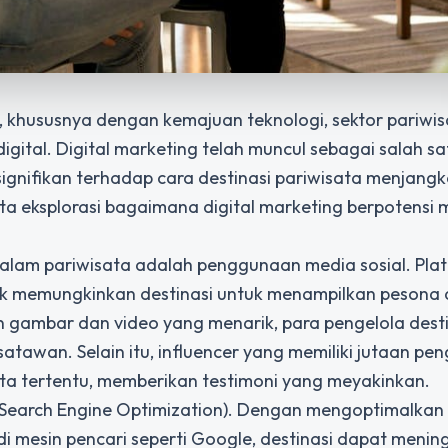
khususnya dengan kemajuan teknologi, sektor pariwis
igital. Digital marketing telah muncul sebagai salah sa
gnifikan terhadap cara destinasi pariwisata menjang
kita eksplorasi bagaimana digital marketing berpotens
 dalam pariwisata adalah penggunaan media sosial.
Pla
Tok memungkinkan destinasi untuk menampilkan pesona 
n gambar dan video yang menarik, para pengelola dest
tawan. Selain itu, influencer yang memiliki jutaan pen
ta tertentu, memberikan testimoni yang meyakinkan.
 (Search Engine Optimization). Dengan mengoptimalkan
i mesin pencari seperti Google, destinasi dapat meni