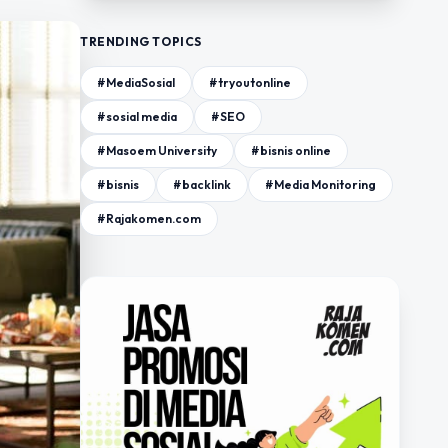
TRENDING TOPICS
#MediaSosial
#tryoutonline
#sosial media
#SEO
#Masoem University
#bisnis online
#bisnis
#backlink
#Media Monitoring
#Rajakomen.com