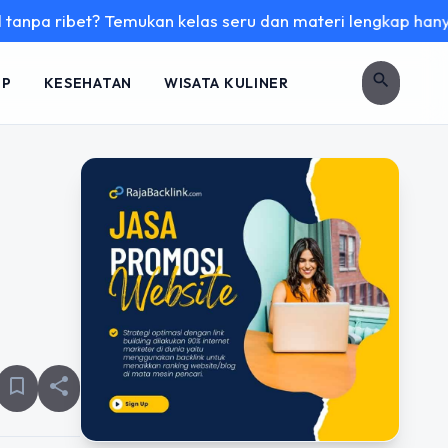
et? Temukan kelas seru dan materi lengkap hanya di YukBelaj
search
UP
KESEHATAN
WISATA KULINER
bookmark_border
share