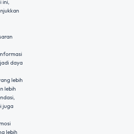
ini,
unjukkan
saran
informasi
jadi daya
yang lebih
n lebih
ndasi,
i juga
omosi
g lebih