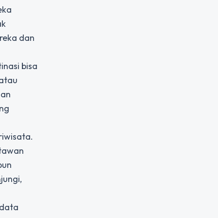
eka
ak
ereka dan
inasi bisa
 atau
gan
ung
riwisata.
atawan
pun
jungi,
 data