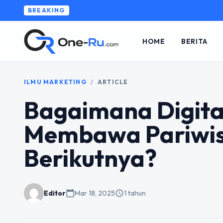
BREAKING
HOME
BERITA
ILMU MARKETING
/
ARTICLE
Bagaimana Digita
Membawa Pariwisa
Berikutnya?
Editor
calendar_today
Mar 18, 2025
schedule
1 tahun