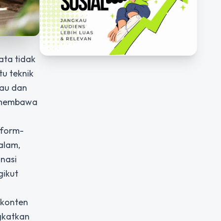
ata tidak
tu teknik
kau dan
i membawa
tform-
alam,
inasi
gikut
 konten
ngkatkan