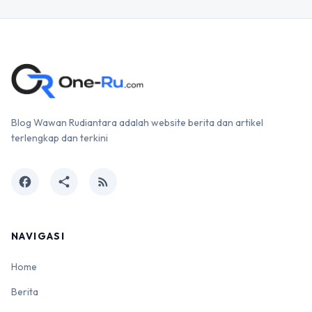
Blog Wawan Rudiantara adalah website berita dan artikel
terlengkap dan terkini
facebook
share
rss_feed
NAVIGASI
Home
Berita