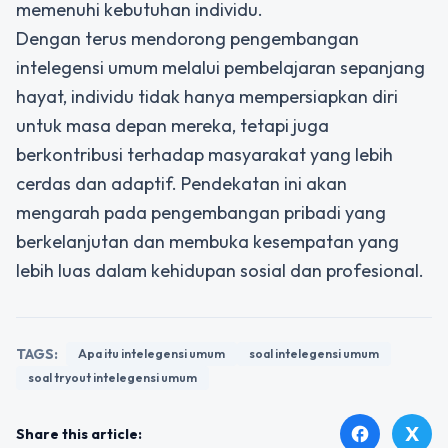
memenuhi kebutuhan individu.
Dengan terus mendorong pengembangan
intelegensi umum melalui pembelajaran sepanjang
hayat, individu tidak hanya mempersiapkan diri
untuk masa depan mereka, tetapi juga
berkontribusi terhadap masyarakat yang lebih
cerdas dan adaptif. Pendekatan ini akan
mengarah pada pengembangan pribadi yang
berkelanjutan dan membuka kesempatan yang
lebih luas dalam kehidupan sosial dan profesional.
TAGS:
Apa itu intelegensi umum
soal intelegensi umum
soal tryout intelegensi umum
X
facebook
Share this article: