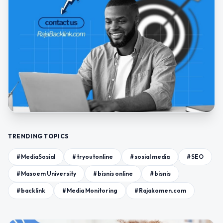
TRENDING TOPICS
#MediaSosial
#tryoutonline
#sosial media
#SEO
#Masoem University
#bisnis online
#bisnis
#backlink
#Media Monitoring
#Rajakomen.com