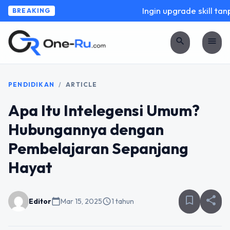
Ingin upgrade skill tanpa
BREAKING
search
menu
PENDIDIKAN
/
ARTICLE
Apa Itu Intelegensi Umum?
Hubungannya dengan
Pembelajaran Sepanjang
Hayat
bookmark_border
share
Editor
calendar_today
Mar 15, 2025
schedule
1 tahun