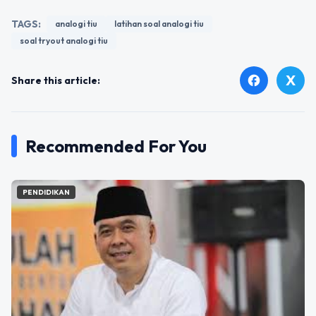
TAGS:
analogi tiu
latihan soal analogi tiu
soal tryout analogi tiu
X
facebook
Share this article:
Recommended For You
PENDIDIKAN