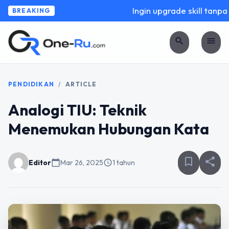
Ingin upgrade skill tanpa r
BREAKING
search
menu
PENDIDIKAN
/
ARTICLE
Analogi TIU: Teknik
Menemukan Hubungan Kata
bookmark_border
share
Editor
calendar_today
Mar 26, 2025
schedule
1 tahun