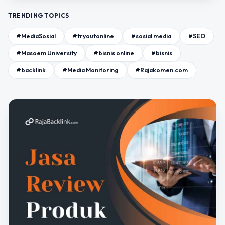
TRENDING TOPICS
#MediaSosial
#tryoutonline
#sosial media
#SEO
#Masoem University
#bisnis online
#bisnis
#backlink
#Media Monitoring
#Rajakomen.com