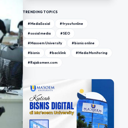
TRENDING TOPICS
#MediaSosial
#tryoutonline
#sosial media
#SEO
#Masoem University
#bisnis online
#bisnis
#backlink
#Media Monitoring
#Rajakomen.com