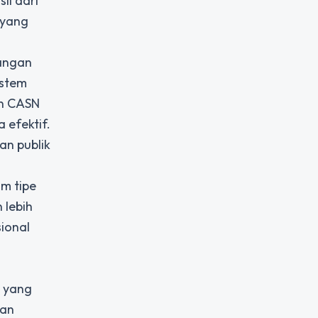
il dari
 yang
tangan
istem
an CASN
 efektif.
an publik
am tipe
 lebih
ional
m yang
kan