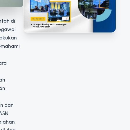
ntah di
pegawai
elakukan
 memahami
ara
lah
lon
an dan
CASN
olahan