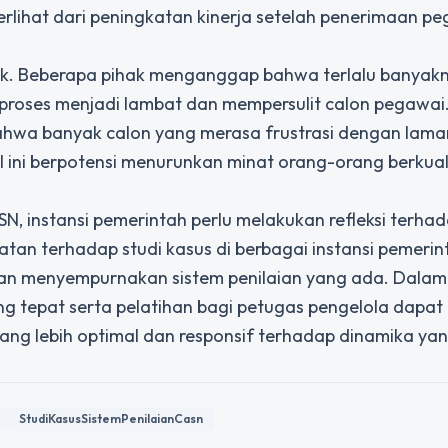
ah terlihat dari peningkatan kinerja setelah penerimaan p
itik. Beberapa pihak menganggap bahwa terlalu banyak
 proses menjadi lambat dan mempersulit calon pegawai
bahwa banyak calon yang merasa frustrasi dengan lam
 ini berpotensi menurunkan minat orang-orang berkual
SN, instansi pemerintah perlu melakukan refleksi terha
an terhadap studi kasus di berbagai instansi pemerin
an menyempurnakan sistem penilaian yang ada. Dalam
yang tepat serta pelatihan bagi petugas pengelola dapat
ang lebih optimal dan responsif terhadap dinamika ya
StudiKasusSistemPenilaianCasn