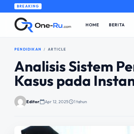
BREAKING
HOME
BERITA
PENDIDIKAN
/
ARTICLE
Analisis Sistem Pe
Kasus pada Insta
Editor
calendar_today
Apr 12, 2025
schedule
1 tahun