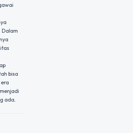
egawai
nya
. Dalam
anya
itas
dap
tah bisa
 era
 menjadi
ng ada.