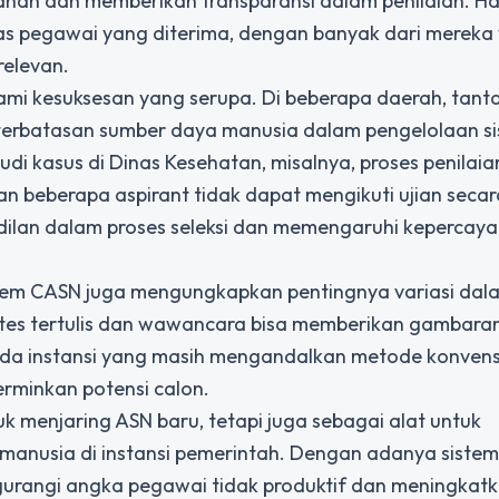
alahan dan memberikan transparansi dalam penilaian. Has
tas pegawai yang diterima, dengan banyak dari mereka
relevan.
ami kesuksesan yang serupa. Di beberapa daerah, tan
keterbatasan sumber daya manusia dalam pengelolaan s
udi kasus di Dinas Kesehatan, misalnya, proses penilai
beberapa aspirant tidak dapat mengikuti ujian secara
ilan dalam proses seleksi dan memengaruhi kepercaya
istem CASN juga mengungkapkan pentingnya variasi dal
a tes tertulis dan wawancara bisa memberikan gambaran
a instansi yang masih mengandalkan metode konvens
erminkan potensi calon.
k menjaring ASN baru, tetapi juga sebagai alat untuk
anusia di instansi pemerintah. Dengan adanya siste
gurangi angka pegawai tidak produktif dan meningkat